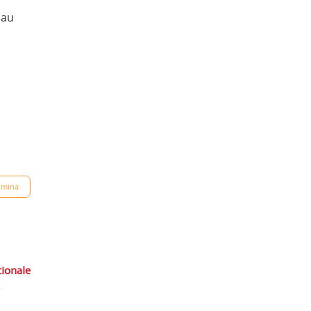
 au
imina
ionale