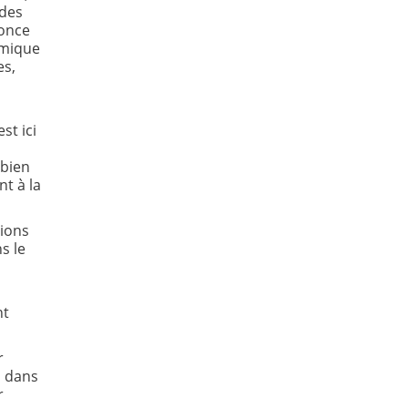
 des
nonce
émique
es,
st ici
 bien
t à la
tions
s le
nt
r
i dans
r