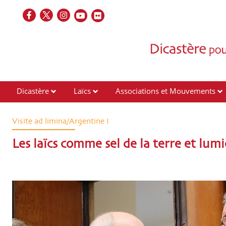
Dicastère
Laïcs
Associations et Mouvements
Contacts
Visite ad limina/Argentine I
Les laïcs comme sel de la terre et lu