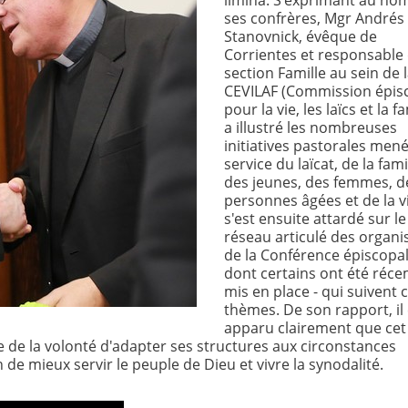
limina. S'exprimant au no
ses confrères, Mgr Andrés
Stanovnick, évêque de
Corrientes et responsable 
section Famille au sein de 
CEVILAF (Commission épis
pour la vie, les laïcs et la fa
a illustré les nombreuses
initiatives pastorales men
service du laïcat, de la fami
des jeunes, des femmes, d
personnes âgées et de la vie
s'est ensuite attardé sur le
réseau articulé des organ
de la Conférence épiscopal
dont certains ont été ré
mis en place - qui suivent 
thèmes. De son rapport, il 
apparu clairement que cet 
 de la volonté d'adapter ses structures aux circonstances
de mieux servir le peuple de Dieu et vivre la synodalité.