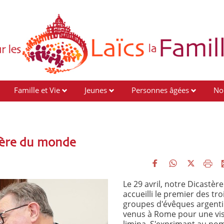
Famille et Vie
Jeunes
Personnes âgées
No
mière du monde
Le 29 avril, notre Dicastère
accueilli le premier des tro
groupes d'évêques argent
venus à Rome pour une vis