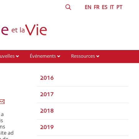
EN
FR
ES
IT
PT
uvelles
Événements
Ressources
2016
2017
2018
 a
is
ins
2019
ite ad