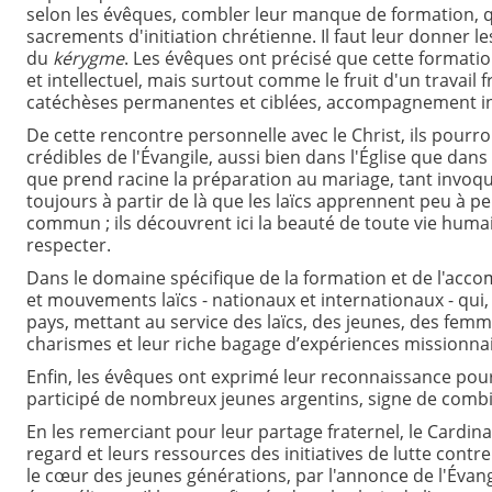
selon les évêques, combler leur manque de formation, qu
sacrements d'initiation chrétienne. Il faut leur donner 
du
kérygme
. Les évêques ont précisé que cette format
et intellectuel, mais surtout comme le fruit d'un travail
catéchèses permanentes et ciblées, accompagnement ind
De cette rencontre personnelle avec le Christ, ils pou
crédibles de l'Évangile, aussi bien dans l'Église que dans 
que prend racine la préparation au mariage, tant invoq
toujours à partir de là que les laïcs apprennent peu à p
commun ; ils découvrent ici la beauté de toute vie humai
respecter.
Dans le domaine spécifique de la formation et de l'ac
et mouvements laïcs - nationaux et internationaux - qui, 
pays, mettant au service des laïcs, des jeunes, des femm
charismes et leur riche bagage d’expériences missionnai
Enfin, les évêques ont exprimé leur reconnaissance pour 
participé de nombreux jeunes argentins, signe de combie
En les remerciant pour leur partage fraternel, le Cardinal
regard et leurs ressources des initiatives de lutte contre
le cœur des jeunes générations, par l'annonce de l'Évangil