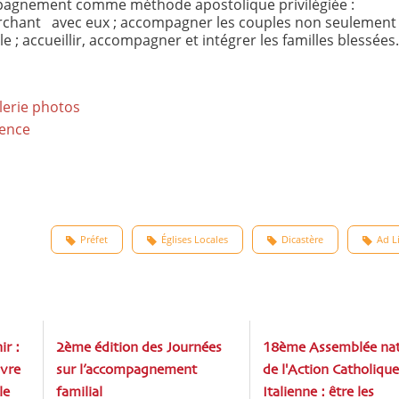
compagnement comme méthode apostolique privilégiée :
rchant avec eux ; accompagner les couples non seulement
 ; accueillir, accompagner et intégrer les familles blessées.
erie photos
Préfet
Églises Locales
Dicastère
Ad L
ir :
2ème édition des Journées
18ème Assemblée nat
uvre
sur l’accompagnement
de l'Action Catholique
le
familial
Italienne : être les