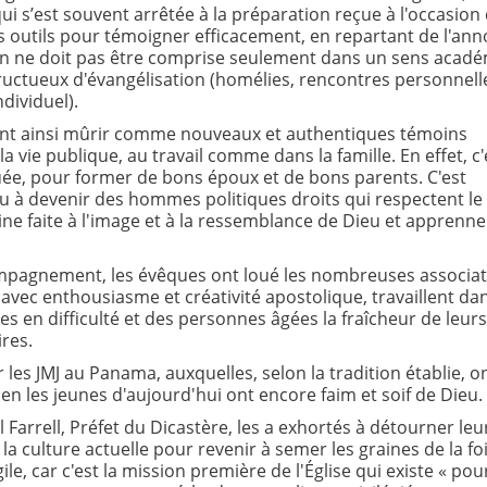
i s’est souvent arrêtée à la préparation reçue à l'occasion
les outils pour témoigner efficacement, en repartant de l'an
ion ne doit pas être comprise seulement dans un sens acad
 fructueux d'évangélisation (homélies, rencontres personnell
ividuel).
rront ainsi mûrir comme nouveaux et authentiques témoins
la vie publique, au travail comme dans la famille. En effet, c'e
uée, pour former de bons époux et de bons parents. C'est
eu à devenir des hommes politiques droits qui respectent le
ne faite à l'image et à la ressemblance de Dieu et apprennen
compagnement, les évêques ont loué les nombreuses associa
avec enthousiasme et créativité apostolique, travaillent dan
es en difficulté et des personnes âgées la fraîcheur de leurs
res.
les JMJ au Panama, auxquelles, selon la tradition établie, o
n les jeunes d'aujourd'hui ont encore faim et soif de Dieu.
 Farrell, Préfet du Dicastère, les a exhortés à détourner leu
 la culture actuelle pour revenir à semer les graines de la fo
e, car c'est la mission première de l'Église qui existe « pou