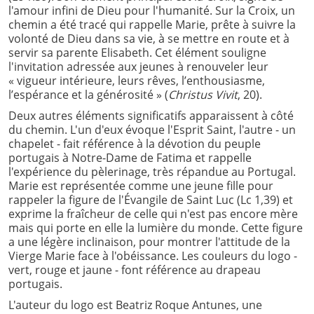
l'amour infini de Dieu pour l'humanité. Sur la Croix, un
chemin a été tracé qui rappelle Marie, prête à suivre la
volonté de Dieu dans sa vie, à se mettre en route et à
servir sa parente Elisabeth. Cet élément souligne
l'invitation adressée aux jeunes à renouveler leur
« vigueur intérieure, leurs rêves, l’enthousiasme,
l’espérance et la générosité » (
Christus Vivit
, 20).
Deux autres éléments significatifs apparaissent à côté
du chemin. L'un d'eux évoque l'Esprit Saint, l'autre - un
chapelet - fait référence à la dévotion du peuple
portugais à Notre-Dame de Fatima et rappelle
l'expérience du pèlerinage, très répandue au Portugal.
Marie est représentée comme une jeune fille pour
rappeler la figure de l'Évangile de Saint Luc (Lc 1,39) et
exprime la fraîcheur de celle qui n'est pas encore mère
mais qui porte en elle la lumière du monde. Cette figure
a une légère inclinaison, pour montrer l'attitude de la
Vierge Marie face à l'obéissance. Les couleurs du logo -
vert, rouge et jaune - font référence au drapeau
portugais.
L'auteur du logo est Beatriz Roque Antunes, une