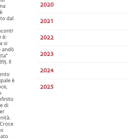
2020
ona
è
ato dal
2021
incontr
e è:
2022
a si
e andò
2023
tta”
39). Il
2024
ento
ipale è
oce,
2025
o
nfinito
e di
er
nità.
 Croce
to
iato