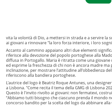
vita la volontà di Dio, a mettersi in strada e a servire la
ai giovani a rinnovare "la loro forza interiore, i loro sogn
Accanto al cammino appaiano altri due elementi significativ
riferisce alla devozione del popolo portoghese alla Mado
diffusa in Portogallo. Maria è ritratta come una giovane 
ed esprime la freschezza di chi non è ancora madre ma p
inclinazione, per mostrare l’attitudine all’obbedienza della
riferiscono alla bandiera portoghese.
L'autrice del logo è Beatriz Roque Antunes, una designe
a Lisbona. "Come recita il tema della GMG di Lisbona 20
Questo è l'invito rivolto ai giovani: non fermatevi, costru
“Abbiamo tutti bisogno che ciascuno prenda il mondo nell
concorso bandito per la scelta del logo da abbinare alla 