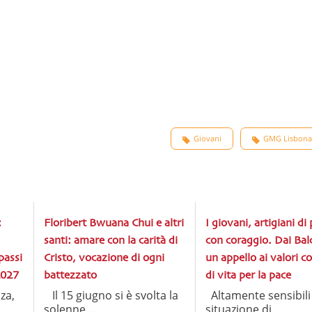
Giovani
GMG Lisbona
:
Floribert Bwuana Chui e altri
I giovani, artigiani di
santi: amare con la carità di
con coraggio. Dai Bal
passi
Cristo, vocazione di ogni
un appello ai valori co
2027
battezzato
di vita per la pace
za,
Il 15 giugno si è svolta la
Altamente sensibili 
solenne ...
situazione di ...