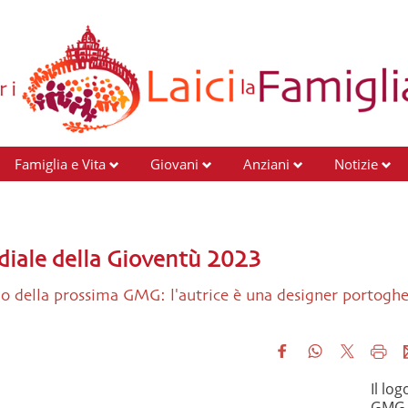
Famiglia e Vita
Giovani
Anziani
Notizie
ndiale della Gioventù 2023
go della prossima GMG: l'autrice è una designer portoghe
Il log
GMG 