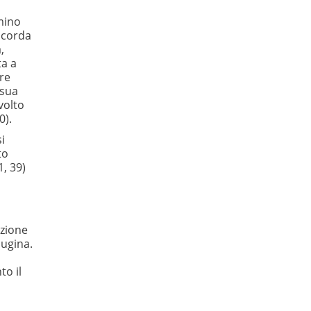
ino
icorda
,
a a
re
 sua
volto
0).
i
to
1, 39)
azione
cugina.
to il