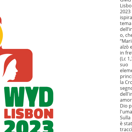
Lisb
2023 
ispir
tema
dell’
o, ch
“Mari
alzò 
in fre
(Lc 1,
suo
elem
princ
la Cr
segn
dell'i
amor
Dio p
l'uma
Sulla
è sta
tracc