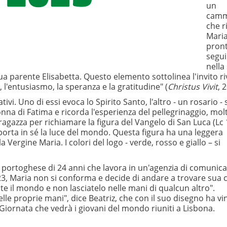
un
camm
che r
Maria
pront
segui
nella
 sua parente Elisabetta. Questo elemento sottolinea l'invito ri
i, l'entusiasmo, la speranza e la gratitudine" (
Christus Vivit
, 2
i. Uno di essi evoca lo Spirito Santo, l'altro - un rosario - s
nna di Fatima e ricorda l'esperienza del pellegrinaggio, mol
ragazza per richiamare la figura del Vangelo di San Luca (Lc 
orta in sé la luce del mondo. Questa figura ha una leggera
 Vergine Maria. I colori del logo - verde, rosso e giallo – si
r portoghese di 24 anni che lavora in un'agenzia di comunic
23, Maria non si conforma e decide di andare a trovare sua 
ite il mondo e non lasciatelo nelle mani di qualcun altro".
e proprie mani", dice Beatriz, che con il suo disegno ha vin
Giornata che vedrà i giovani del mondo riuniti a Lisbona.