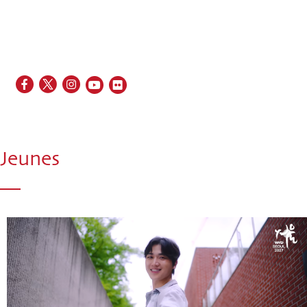
EN
FR
ES
IT
PT
Jeunes