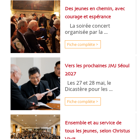
Des jeunes en chemin, avec
courage et espérance
La soirée concert
organisée par la ...
Fiche complète >
Vers les prochaines JMJ Séoul
2027
Les 27 et 28 mai, le
Dicastère pour les ...
Fiche complète >
Ensemble et au service de
tous les jeunes, selon Christus