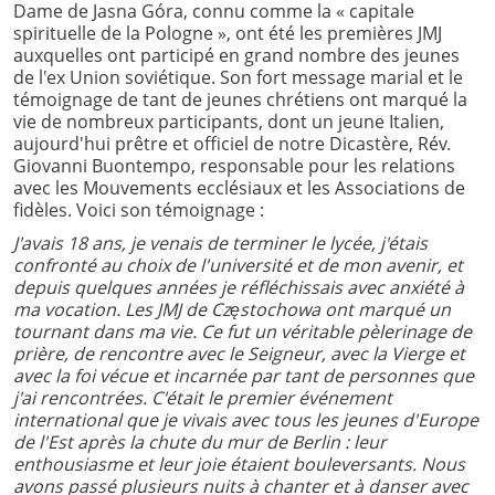
Dame de Jasna Góra, connu comme la « capitale
spirituelle de la Pologne », ont été les premières JMJ
auxquelles ont participé en grand nombre des jeunes
de l'ex Union soviétique. Son fort message marial et le
témoignage de tant de jeunes chrétiens ont marqué la
vie de nombreux participants, dont un jeune Italien,
aujourd'hui prêtre et officiel de notre Dicastère, Rév.
Giovanni Buontempo, responsable pour les relations
avec les Mouvements ecclésiaux et les Associations de
fidèles. Voici son témoignage :
J'avais 18 ans, je venais de terminer le lycée, j'étais
confronté au choix de l'université et de mon avenir, et
depuis quelques années je réfléchissais avec anxiété à
ma vocation. Les JMJ de Częstochowa ont marqué un
tournant dans ma vie. Ce fut un véritable pèlerinage de
prière, de rencontre avec le Seigneur, avec la Vierge et
avec la foi vécue et incarnée par tant de personnes que
j'ai rencontrées. C'était le premier événement
international que je vivais avec tous les jeunes d'Europe
de l'Est après la chute du mur de Berlin : leur
enthousiasme et leur joie étaient bouleversants. Nous
avons passé plusieurs nuits à chanter et à danser avec