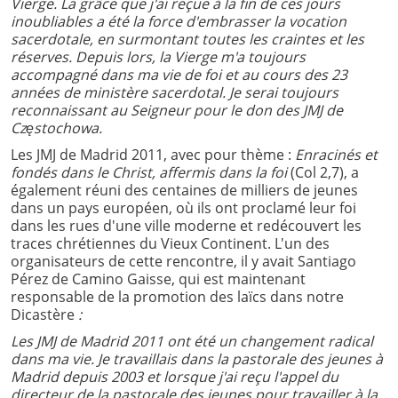
Vierge. La grâce que j'ai reçue à la fin de ces jours
inoubliables a été la force d'embrasser la vocation
sacerdotale, en surmontant toutes les craintes et les
réserves. Depuis lors, la Vierge m'a toujours
accompagné dans ma vie de foi et au cours des 23
années de ministère sacerdotal. Je serai toujours
reconnaissant au Seigneur pour le don des JMJ de
Częstochowa.
Les JMJ de Madrid 2011, avec pour thème :
Enracinés et
fondés dans le Christ, affermis dans la foi
(Col 2,7), a
également réuni des centaines de milliers de jeunes
dans un pays européen, où ils ont proclamé leur foi
dans les rues d'une ville moderne et redécouvert les
traces chrétiennes du Vieux Continent. L'un des
organisateurs de cette rencontre, il y avait Santiago
Pérez de Camino Gaisse, qui est maintenant
responsable de la promotion des laïcs dans notre
Dicastère
:
Les JMJ de Madrid 2011 ont été un changement radical
dans ma vie. Je travaillais dans la pastorale des jeunes à
Madrid depuis 2003 et lorsque j'ai reçu l'appel du
directeur de la pastorale des jeunes pour travailler à la