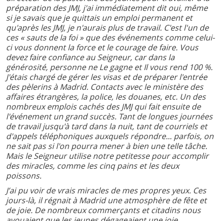
préparation des JMJ, j'ai immédiatement dit oui, même
si je savais que je quittais un emploi permanent et
qu'après les JMJ, je n'aurais plus de travail. C'est l'un de
ces « sauts de la foi » que des événements comme celui-
ci vous donnent la force et le courage de faire. Vous
devez faire confiance au Seigneur, car dans la
générosité, personne ne Le gagne et Il vous rend 100 %.
J'étais chargé de gérer les visas et de préparer l'entrée
des pèlerins à Madrid. Contacts avec le ministère des
affaires étrangères, la police, les douanes, etc. Un des
nombreux emplois cachés des JMJ qui fait ensuite de
l'événement un grand succès. Tant de longues journées
de travail jusqu'à tard dans la nuit, tant de courriels et
d'appels téléphoniques auxquels répondre... parfois, on
ne sait pas si l'on pourra mener à bien une telle tâche.
Mais le Seigneur utilise notre petitesse pour accomplir
des miracles, comme les cinq pains et les deux
poissons.
J’ai pu voir de vrais miracles de mes propres yeux. Ces
jours-là, il régnait à Madrid une atmosphère de fête et
de joie. De nombreux commerçants et citadins nous
avouaient que les jeunes dégageaient une joie