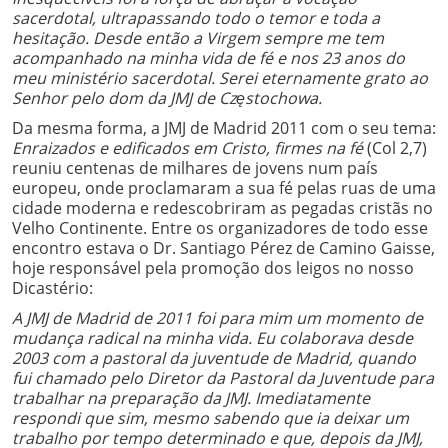
sacerdotal, ultrapassando todo o temor e toda a
hesitação. Desde então a Virgem sempre me tem
acompanhado na minha vida de fé e nos 23 anos do
meu ministério sacerdotal. Serei eternamente grato ao
Senhor pelo dom da JMJ de Częstochowa.
Da mesma forma, a JMJ de Madrid 2011 com o seu tema:
Enraizados e edificados em Cristo, firmes na fé
(Col 2,7)
reuniu centenas de milhares de jovens num país
europeu, onde proclamaram a sua fé pelas ruas de uma
cidade moderna e redescobriram as pegadas cristãs no
Velho Continente. Entre os organizadores de todo esse
encontro estava o Dr. Santiago Pérez de Camino Gaisse,
hoje responsável pela promoção dos leigos no nosso
Dicastério:
A JMJ de Madrid de 2011 foi para mim um momento de
mudança radical na minha vida. Eu colaborava desde
2003 com a pastoral da juventude de Madrid, quando
fui chamado pelo Diretor da Pastoral da Juventude para
trabalhar na preparação da JMJ. Imediatamente
respondi que sim, mesmo sabendo que ia deixar um
trabalho por tempo determinado e que, depois da JMJ,