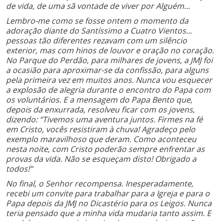
de vida, de uma sã vontade de viver por Alguém...
Lembro-me como se fosse ontem o momento da
adoração diante do Santíssimo a Cuatro Vientos...
pessoas tão diferentes rezavam com um silêncio
exterior, mas com hinos de louvor e oração no coração.
No Parque do Perdão, para milhares de jovens, a JMJ foi
a ocasião para aproximar-se da confissão, para alguns
pela primeira vez em muitos anos. Nunca vou esquecer
a explosão de alegria durante o encontro do Papa com
os voluntários. E a mensagem do Papa Bento que,
depois da enxurrada, resolveu ficar com os jovens,
dizendo: “Tivemos uma aventura juntos. Firmes na fé
em Cristo, vocês resistiram à chuva! Agradeço pelo
exemplo maravilhoso que deram. Como aconteceu
nesta noite, com Cristo poderão sempre enfrentar as
provas da vida. Não se esqueçam disto! Obrigado a
todos!”
No final, o Senhor recompensa. Inesperadamente,
recebi um convite para trabalhar para a Igreja e para o
Papa depois da JMJ no Dicastério para os Leigos. Nunca
teria pensado que a minha vida mudaria tanto assim. E