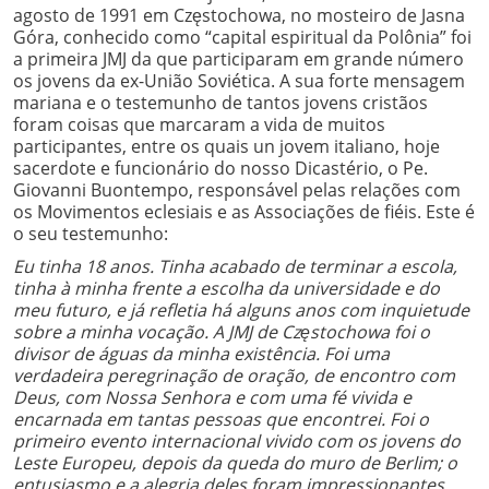
agosto de 1991 em Częstochowa, no mosteiro de Jasna
Góra, conhecido como “capital espiritual da Polônia” foi
a primeira JMJ da que participaram em grande número
os jovens da ex-União Soviética. A sua forte mensagem
mariana e o testemunho de tantos jovens cristãos
foram coisas que marcaram a vida de muitos
participantes, entre os quais un jovem italiano, hoje
sacerdote e funcionário do nosso Dicastério, o Pe.
Giovanni Buontempo, responsável pelas relações com
os Movimentos eclesiais e as Associações de fiéis. Este é
o seu testemunho:
Eu tinha 18 anos. Tinha acabado de terminar a escola,
tinha à minha frente a escolha da universidade e do
meu futuro, e já refletia há alguns anos com inquietude
sobre a minha vocação. A JMJ de Częstochowa foi o
divisor de águas da minha existência. Foi uma
verdadeira peregrinação de oração, de encontro com
Deus, com Nossa Senhora e com uma fé vivida e
encarnada em tantas pessoas que encontrei. Foi o
primeiro evento internacional vivido com os jovens do
Leste Europeu, depois da queda do muro de Berlim; o
entusiasmo e a alegria deles foram impressionantes.