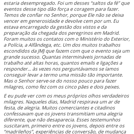
estaria desempregado. Foi um desses “saltos da fé” que
eventos desse tipo dão força e coragem para fazer.
Temos de confiar no Senhor, porque Ele não se deixa
vencer em generosidade e devolve cem por um. Eu
estava encarregado da gestão dos vistos e da
preparação da chegada dos peregrinos em Madrid.
Foram muitos os contatos com o Ministério do Exterior,
a Polícia, a Alfândega, etc. Um dos muitos trabalhos
escondidos da JMJ que fazem com que o evento seja um
grande sucesso. Quantas intermináveis jornadas de
trabalho até altas horas, quantos emails e ligações a
responder... às vezes nos perguntávamos se íamos
conseguir levar a termo uma missão tão importante.
Mas o Senhor serve-se do nosso pouco para fazer
milagres, como fez com os cinco pães e dois peixes.
E eu pude ver com os meus próprios olhos verdadeiros
milagres. Naqueles dias, Madrid respirava um ar de
festa, de alegria. Muitos comerciantes e citadinos
confessavam que os jovens transmitiam uma alegria
diferente, que não desaparecia. Esses testemunhos
suscitaram, primeiro entre os jovens, depois entre os
“madrileños”, experiências de conversão, de mudança