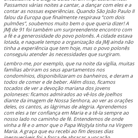
Passamos várias noites a cantar, a dançar com eles e a
contar as nossas experiências. Quando São João Paulo II
falou da Europa que finalmente respirava “com dois
pulmões”, soubemos muito bem o que queria dizer! A
JMJ de 91 foi também um surpreendente encontro com
a fé e a generosidade do povo polonês. A cidade estava
lotada, e naquele tempo a organização da JMJ ainda não
tinha a experiência que tem hoje, mas o povo polonês
conseguiu atender às necessidades que surgiram.
Lembro-me, por exemplo, que na noite da vigília, muitas
famílias abriram os seus apartamentos nos
condomínios, disponibilizaram os banheiros, e deram a
todos de comer e de beber. Além disso, ficamos
tocados de ver a devoção mariana dos jovens
poloneses: ficamos admirados ao vê-los de joelhos
diante da imagem de Nossa Senhora, ao ver as orações
deles, os cantos, as lágrimas de alegria. Aprendemos
com eles a ter confiança em Maria e a tê-la sempre ao
nosso lado no caminho de fé. Entendemos de onde
vinha a fé e o amor que o Papa Wojtyla tinha na Virgem
Maria. A graça que eu recebi ao fim desses dias
inesquecíveis foi a força de abraçar a vocação