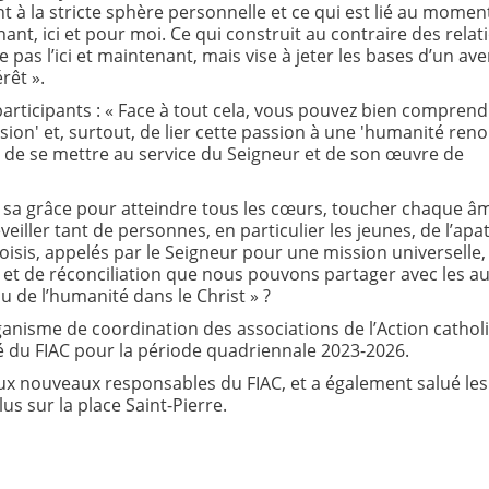
t à la stricte sphère personnelle et ce qui est lié au momen
nt, ici et pour moi. Ce qui construit au contraire des relat
 pas l’ici et maintenant, mais vise à jeter les bases d’un ave
rêt ».
participants : « Face à tout cela, vous pouvez bien comprend
sion' et, surtout, de lier cette passion à une 'humanité ren
que de se mettre au service du Seigneur et de son œuvre de
 sa grâce pour atteindre tous les cœurs, toucher chaque â
eiller tant de personnes, en particulier les jeunes, de l’apat
isis, appelés par le Seigneur pour une mission universelle,
 et de réconciliation que nous pouvons partager avec les au
 de l’humanité dans le Christ » ?
rganisme de coordination des associations de l’Action cathol
ité du FIAC pour la période quadriennale 2023-2026.
x nouveaux responsables du FIAC, et a également salué les
s sur la place Saint-Pierre.