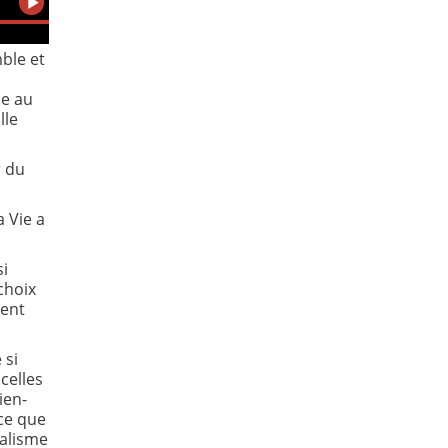
ble et
me au
lle
r du
a Vie a
si
choix
ment
 si
celles
ien-
rce que
ualisme