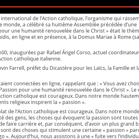
ternational de l’Action catholique, l’organisme qui rassem
 le monde, a célébré sa huitième Assemblée précédée d’une
 pour une humanité renouvelée dans le Christ » était le thè
idis, en ligne et en présence, à la Domus Mariae à Rome (sa
h00, inaugurées par Rafael Ángel Corso, actuel coordinateu
ction catholique italienne.
n Farrell, préfet du Dicastère pour les Laïcs, la Famille et l
taient connectées en ligne, rappelant que : « Vous avez choi
Passion pour une humanité renouvelée dans le Christ ». Le 
e l’Action catholique est courageux. Dans notre monde haute
ts religieux inspirent la « passion ».
stolat de l’Action catholique est courageux. Dans notre monde
té des gens, les choses qui évoquent la passion sont toutes 
ité de faire carrière et, par conséquent, d’avoir un plus grand b
e sont des choses qui stimulent une certaine « passion » pa
 ». Aujourd’hui, nous assistons à une « fuite vers l’individ