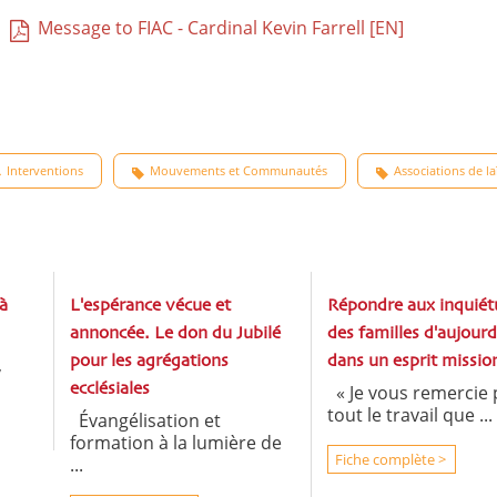
Message to FIAC - Cardinal Kevin Farrell [EN]
Interventions
Mouvements et Communautés
Associations de l
à
L'espérance vécue et
Répondre aux inquiét
annoncée. Le don du Jubilé
des familles d'aujourd
,
pour les agrégations
dans un esprit missio
ecclésiales
« Je vous remercie
tout le travail que ...
Évangélisation et
formation à la lumière de
Fiche complète >
...