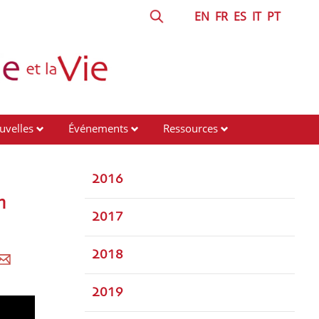
EN
FR
ES
IT
PT
uvelles
Événements
Ressources
2016
n
2017
2018
2019