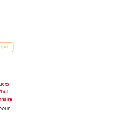
aïques
udes
'hui
nnaire
 pour