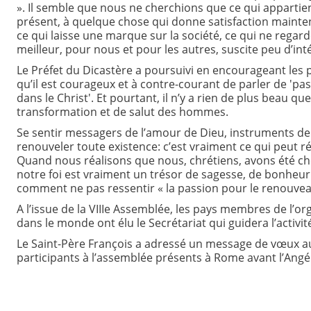
». Il semble que nous ne cherchions que ce qui appartien
présent, à quelque chose qui donne satisfaction maintena
ce qui laisse une marque sur la société, ce qui ne regarde
meilleur, pour nous et pour les autres, suscite peu d’inté
Le Préfet du Dicastère a poursuivi en encourageant les 
qu’il est courageux et à contre-courant de parler de 'pas
dans le Christ'. Et pourtant, il n’y a rien de plus beau 
transformation et de salut des hommes.
Se sentir messagers de l’amour de Dieu, instruments de
renouveler toute existence: c’est vraiment ce qui peut rév
Quand nous réalisons que nous, chrétiens, avons été cho
notre foi est vraiment un trésor de sagesse, de bonheur
comment ne pas ressentir « la passion pour le renouveau
A l’issue de la VIIIe Assemblée, les pays membres de l’o
dans le monde ont élu le Secrétariat qui guidera l’activ
Le Saint-Père François a adressé un message de vœux au
participants à l’assemblée présents à Rome avant l’Angélu