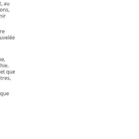
t, au
ions,
nir
re
ouvelée
me,
hie.
 et que
tres,
ique