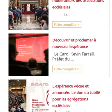
modérateurs des associations
ecclésiales
Le ...
Fiche complète >
Découvrir et proclamer à
nouveau l'espérance
Le Card. Kevin Farrell,
Préfet du ...
Fiche complète >
L'espérance vécue et
annoncée. Le don du Jubilé
pour les agrégations
ecclésiales