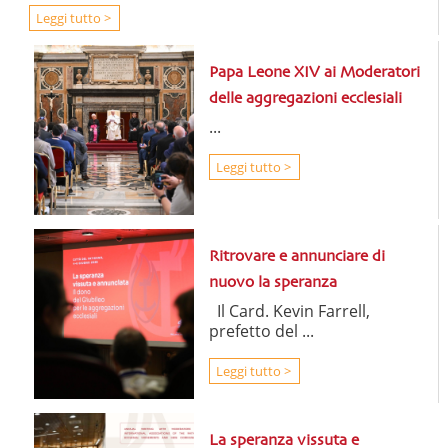
Leggi tutto >
Papa Leone XIV ai Moderatori
delle aggregazioni ecclesiali
...
Leggi tutto >
Ritrovare e annunciare di
nuovo la speranza
Il Card. Kevin Farrell,
prefetto del ...
Leggi tutto >
La speranza vissuta e