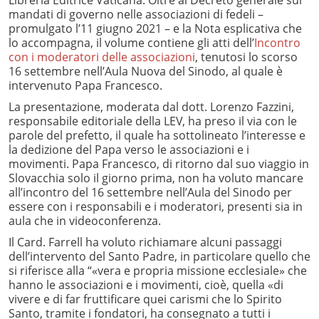
Libreria Editrice Vaticana. Oltre al Decreto generale sui
mandati di governo nelle associazioni di fedeli –
promulgato l’11 giugno 2021 – e la Nota esplicativa che
lo accompagna, il volume contiene gli atti dell’
Incontro
con i moderatori delle associazioni
, tenutosi lo scorso
16 settembre nell’Aula Nuova del Sinodo, al quale è
intervenuto Papa Francesco.
La presentazione, moderata dal dott. Lorenzo Fazzini,
responsabile editoriale della LEV, ha preso il via con le
parole del prefetto, il quale ha sottolineato l’interesse e
la dedizione del Papa verso le associazioni e i
movimenti. Papa Francesco, di ritorno dal suo viaggio in
Slovacchia solo il giorno prima, non ha voluto mancare
all’incontro del 16 settembre nell’Aula del Sinodo per
essere con i responsabili e i moderatori, presenti sia in
aula che in videoconferenza.
Il Card. Farrell ha voluto richiamare alcuni passaggi
dell’intervento del Santo Padre, in particolare quello che
si riferisce alla “«vera e propria missione ecclesiale» che
hanno le associazioni e i movimenti, cioè, quella «di
vivere e di far fruttificare quei carismi che lo Spirito
Santo, tramite i fondatori, ha consegnato a tutti i