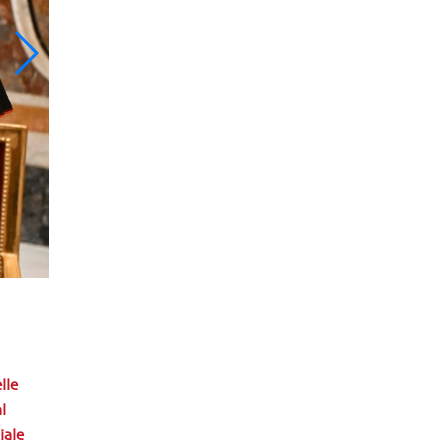
lle
l
iale