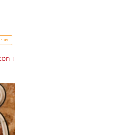
e XIV
con i