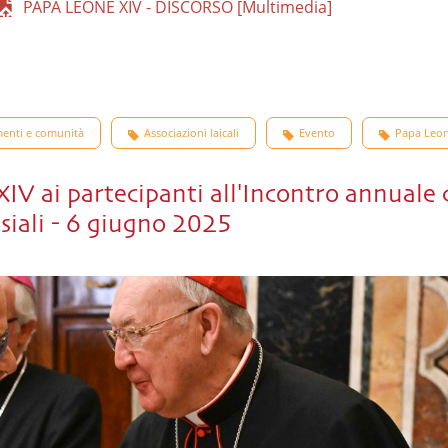
PAPA LEONE XIV - DISCORSO [Multimedia]
enti e comunità
Associazioni laicali
Evento
Papa Leon
IV ai partecipanti all'Incontro annuale 
siali - 6 giugno 2025