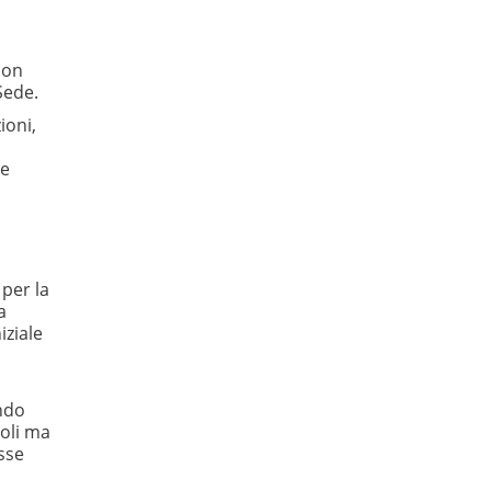
con
Sede.
ioni,
 e
 per la
a
iziale
ando
goli ma
osse