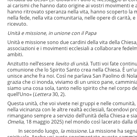
ai carismi che hanno dato origine ai vostri movimenti e a
hanno ritrovato speranza nella vita, hanno scoperto la m
nella fede, nella vita comunitaria, nelle opere di carità, e
ricevuto.
Unità e missione, in unione con il Papa
Unità e missione sono due cardini della vita della Chiesa,
associazioni e i movimenti ecclesiali a collaborare fed
ambiti.
Anzitutto nell’essere
lievito di unità
. Tutti voi fate conti
comunione che lo Spirito Santo crea nella Chiesa. È un’uni
unisce anche fra noi. Così ne parlava San Paolino di Nol
grazia che ci inonda, viviamo di un unico pane, cammini
siamo una cosa sola, tanto nello spirito che nel corpo de
quell’Uno» (
Lettera
30, 2).
Questa unità, che voi vivete nei gruppi e nelle comunità
nella vicinanza con le altre realtà ecclesiali, facendovi 
rimangano sempre a servizio dell’unità della Chiesa e siano
Omelia
, 18 maggio 2025) nel mondo così lacerato dalla di
In secondo luogo,
la missione
. La missione ha segn