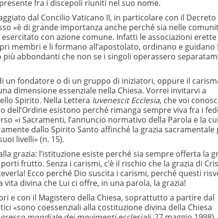
resente fra i discepoli riuniti nel suo nome.
ggiato dal Concilio Vaticano II, in particolare con il Decreto
he esso «è di grande importanza anche perché sia nelle comuni
re esercitato con azione comune. Infatti le associazioni erette
pri membri e li formano all’apostolato, ordinano e guidano 
to più abbondanti che non se i singoli operassero separata
 un fondatore o di un gruppo di iniziatori, oppure il caris
 una dimensione essenziale nella Chiesa. Vorrei invitarvi a
ello Spirito. Nella Lettera
Iuvenescit Ecclesia
, che voi conos
nto dell’Ordine esistono perché rimanga sempre viva fra i fed
verso «i Sacramenti, l’annuncio normativo della Parola e la cu
iberamente dallo Spirito Santo affinché la grazia sacramentale 
oi livelli» (n. 15).
a grazia: l’istituzione esiste perché sia sempre offerta la gra
rti frutto. Senza i carismi, c’è il rischio che la grazia di Cri
everla! Ecco perché Dio suscita i carismi, perché questi risv
 vita divina che Lui ci offre, in una parola, la grazia!
ri e con il Magistero della Chiesa, soprattutto a partire dal
atici «sono coessenziali alla costituzione divina della Chiesa
gresso mondiale dei movimenti ecclesiali
, 27 maggio 1998).