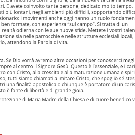
Dall’incontro con il Signore, dalla nuova vita che ha invaso
ltri. E avete coinvolto tante persone, dedicato molto tempo,
 più lontani, negli ambienti più difficili, sopportando diffic
issionario: i movimenti anche oggi hanno un ruolo fondamen
 ben formate, con esperienza “sul campo”. Si tratta di un
 realtà odierna con le sue nuove sfide. Mettete i vostri talen
zione sia nelle parrocchie e nelle strutture ecclesiali locali,
lo, attendono la Parola di vita.
olta. Se Dio vorrà avremo altre occasioni per conoscerci megl
pre al centro il Signore Gesù! Questo è l’essenziale, e i car
tro con Cristo, alla crescita e alla maturazione umana e spir
nso, tutti siamo chiamati a imitare Cristo, che spogliò sé ste
tri una finalità apostolica o chiunque è portatore di un car
to è fonte di libertà e di grande gioia.
a protezione di Maria Madre della Chiesa e di cuore benedico v