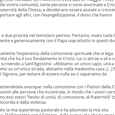
lle vostre comunità, tante persone si sono avvicinate a Cris
aternità della Chiesa, e desiderano essere aiutate a cresce
 portare agli altri, con l’evangelizzazione, il dono che hanno
 e due priorità nel ministero petrino. Pertanto, invito tutte 
elmente e generosamente con il Papa soprattutto in questi du
nuamente l’esperienza della comunione spirituale che vi lega. 
tà che ha il suo fondamento in Cristo: Lui ci attrae a sé e co
a scrivendo a Sant’Agostino: «Abbiamo un unico capo, unica 
amo su un’unica strada, abitiamo nella medesima casa. […] 
l Signore, per evitare di essere nulla se ci separiamo da
, estendetela ovunque: nella comunione con i Pastori della C
prossimi alle persone che incontrate, in modo che i vostri car
 essi stessi “lievito di unità, di comunione, di fraternità” (c
scordia e dalla violenza.
ato la mia esperienza pastorale e ha plasmato la mia vita