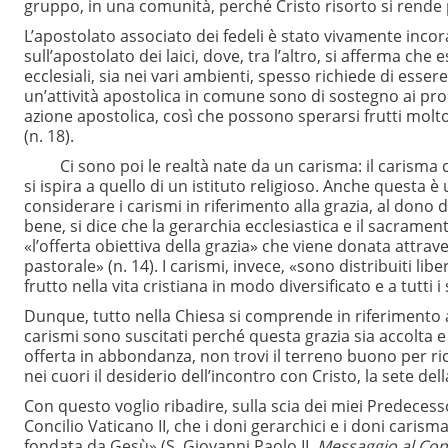
gruppo, in una comunità, perché Cristo risorto si rende p
L’apostolato associato dei fedeli è stato vivamente incora
sull’apostolato dei laici, dove, tra l’altro, si afferma c
ecclesiali, sia nei vari ambienti, spesso richiede di esse
un’attività apostolica in comune sono di sostegno ai pro
azione apostolica, così che possono sperarsi frutti mol
(n. 18).
Ci sono poi le realtà nate da un carisma: il carisma di
si ispira a quello di un istituto religioso. Anche questa è
considerare i carismi in riferimento alla grazia, al dono d
bene, si dice che la gerarchia ecclesiastica e il sacrame
«l’offerta obiettiva della grazia» che viene donata attra
pastorale» (n. 14). I carismi, invece, «sono distribuiti l
frutto nella vita cristiana in modo diversificato e a tutti i su
Dunque, tutto nella Chiesa si comprende in riferimento all
carismi sono suscitati perché questa grazia sia accolta e po
offerta in abbondanza, non trovi il terreno buono per ric
nei cuori il desiderio dell’incontro con Cristo, la sete della
Con questo voglio ribadire, sulla scia dei miei Predecesso
Concilio Vaticano II, che i doni gerarchici e i doni carism
fondata da Gesù» (S. Giovanni Paolo II,
Messaggio al Con