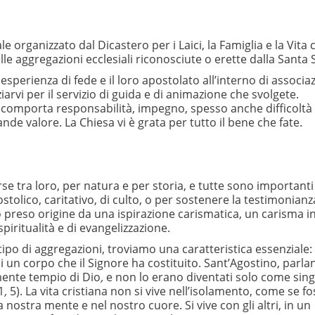
e organizzato dal Dicastero per i Laici, la Famiglia e la Vita 
lle aggregazioni ecclesiali riconosciute o erette dalla Santa 
sperienza di fede e il loro apostolato all’interno di associaz
rvi per il servizio di guida e di animazione che svolgete.
o comporta responsabilità, impegno, spesso anche difficoltà
e valore. La Chiesa vi è grata per tutto il bene che fate.
e tra loro, per natura e per storia, e tutte sono importanti
olico, caritativo, di culto, o per sostenere la testimonianz
no preso origine da una ispirazione carismatica, un carisma in
iritualità e di evangelizzazione.
tipo di aggregazioni, troviamo una caratteristica essenziale:
i un corpo che il Signore ha costituito. Sant’Agostino, parl
amente tempio di Dio
,
e non lo erano diventati solo come sin
1
,
5). La vita cristiana non si vive nell’isolamento, come se f
 nostra mente e nel nostro cuore. Si vive con gli altri, in un