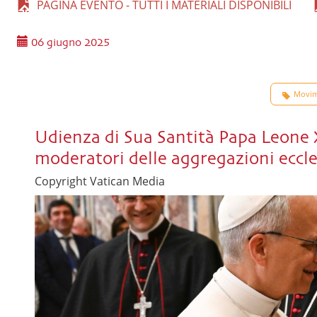
PAGINA EVENTO - TUTTI I MATERIALI DISPONIBILI
06 giugno 2025
Movim
Udienza di Sua Santità Papa Leone X
moderatori delle aggregazioni eccle
Copyright Vatican Media