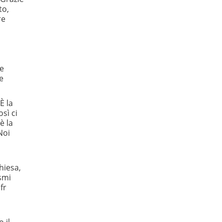
to,
re
le
e
È la
sì ci
è la
Noi
hiesa,
ismi
fr