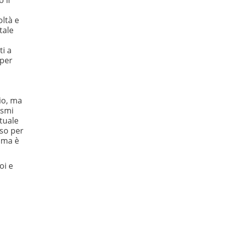
 il
oltà e
tale
ti a
 per
io, ma
ismi
ituale
sso per
isma è
oi e