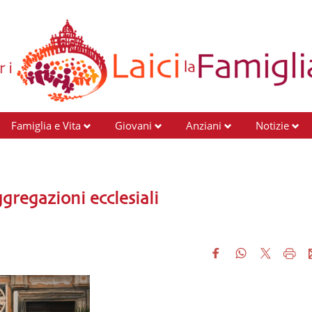
Famiglia e Vita
Giovani
Anziani
Notizie
gregazioni ecclesiali