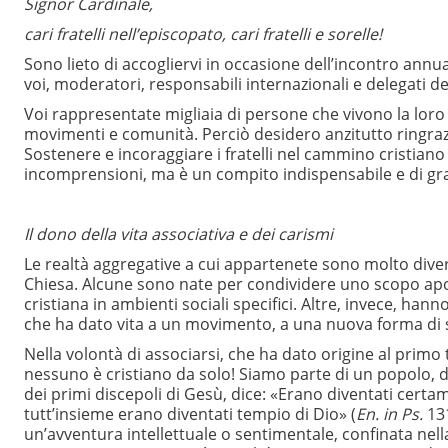
Signor Cardinale,
cari fratelli nell’episcopato, cari fratelli e sorelle!
Sono lieto di accogliervi in occasione dell’incontro annual
voi, moderatori, responsabili internazionali e delegati de
Voi rappresentate migliaia di persone che vivono la loro e
movimenti e comunità. Perciò desidero anzitutto ringrazia
Sostenere e incoraggiare i fratelli nel cammino cristian
incomprensioni, ma è un compito indispensabile e di grand
Il dono della vita associativa e dei carismi
Le realtà aggregative a cui appartenete sono molto divers
Chiesa. Alcune sono nate per condividere uno scopo apost
cristiana in ambienti sociali specifici. Altre, invece, han
che ha dato vita a un movimento, a una nuova forma di sp
Nella volontà di associarsi, che ha dato origine al primo 
nessuno è cristiano da solo! Siamo parte di un popolo, d
dei primi discepoli di Gesù, dice: «Erano diventati cert
tutt’insieme erano diventati tempio di Dio» (
En. in Ps.
13
un’avventura intellettuale o sentimentale, confinata nella