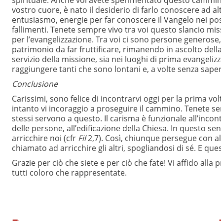
spirituale. Anche voi avete sperimentato questo cammino. 
vostro cuore, è nato il desiderio di farlo conoscere ad a
entusiasmo, energie per far conoscere il Vangelo nei posti
fallimenti. Tenete sempre vivo tra voi questo slancio m
per l’evangelizzazione. Tra voi ci sono persone generose,
patrimonio da far fruttificare, rimanendo in ascolto della
servizio della missione, sia nei luoghi di prima evangelizza
raggiungere tanti che sono lontani e, a volte senza saper
Conclusione
Carissimi, sono felice di incontrarvi oggi per la prima v
intanto vi incoraggio a proseguire il cammino. Tenete sem
stessi servono a questo. Il carisma è funzionale all’incon
delle persone, all’edificazione della Chiesa. In questo se
arricchire noi (cfr
Fil
2,7). Così, chiunque persegue con al
chiamato ad arricchire gli altri, spogliandosi di sé. E ques
Grazie per ciò che siete e per ciò che fate! Vi affido all
tutti coloro che rappresentate.