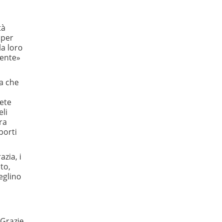
tà
 per
la loro
mente»
ma che
cete
eli
ra
porti
zia, i
sto,
eglino
 Grazie