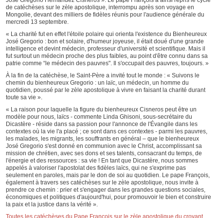
de catéchèses sur le zèle apostolique, interrompu après son voyage en
Mongolie, devant des milliers de fidèles réunis pour l'audience générale du
mercredi 13 septembre.
« La charité fut en effet l'étoile polaire qui orienta l'existence du Bienheureux
José Gregorio : bon et solaire, d'humeur joyeuse, il était doué d'une grande
intelligence et devint médecin, professeur d'université et scientifique. Mais il
fut surtout un médecin proche des plus faibles, au point d'être connu dans sa
patrie comme “le médecin des pauvres". Il s'occupait des pauvres, toujours. »
À la fin de la catéchèse, le Saint-Père a invité tout le monde : « Suivons le
chemin du bienheureux Gregorio : un laïc, un médecin, un homme du
quotidien, poussé par le zèle apostolique à vivre en faisant la charité durant
toute sa vie ».
« La raison pour laquelle la figure du bienheureux Cisneros peut être un
modèle pour nous, laïcs - commente Linda Ghisoni, sous-secrétaire du
Dicastère - réside dans sa passion pour l'annonce de l'Évangile dans les
contextes où la vie l'a placé ; ce sont dans ces contextes - parmi les pauvres,
les malades, les migrants, les souffrants en général – que le bienheureux
José Gregorio s'est donné en communion avec le Christ, accomplissant sa
mission de chrétien, avec ses dons et ses talents, consacrant du temps, de
l'énergie et des ressources : sa vie ! En tant que Dicastère, nous sommes
appelés à valoriser l'apostolat des fidèles laïcs, qui ne s'exprime pas
seulement en paroles, mais par le don de soi au quotidien. Le pape François,
également à travers ses catéchèses sur le zèle apostolique, nous invite à
prendre ce chemin : prier et s'engager dans les grandes questions sociales,
économiques et politiques d'aujourd'hui, pour promouvoir le bien et construire
la paix et la justice dans la vérité ».
Toutes les catéchèses du Pape François sur le zèle apostolique du croyant