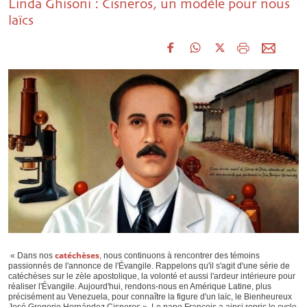
Linda Ghisoni : Cisneros, un modèle pour nous
laïcs
catéchèses
« Dans nos
, nous continuons à rencontrer des témoins
passionnés de l'annonce de l'Évangile. Rappelons qu'il s'agit d'une série de
catéchèses sur le zèle apostolique, la volonté et aussi l'ardeur intérieure pour
réaliser l'Évangile. Aujourd'hui, rendons-nous en Amérique Latine, plus
précisément au Venezuela, pour connaître la figure d'un laïc, le Bienheureux
José Gregorio Hernández Cisneros ». Le pape François a ainsi repris le cycle