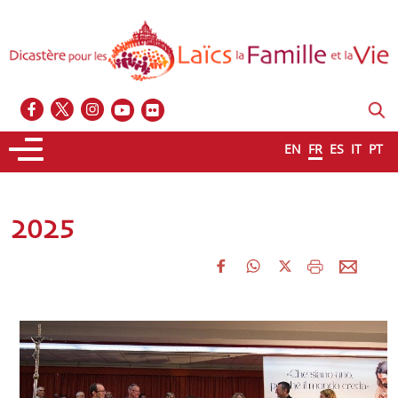
EN
FR
ES
IT
PT
2025