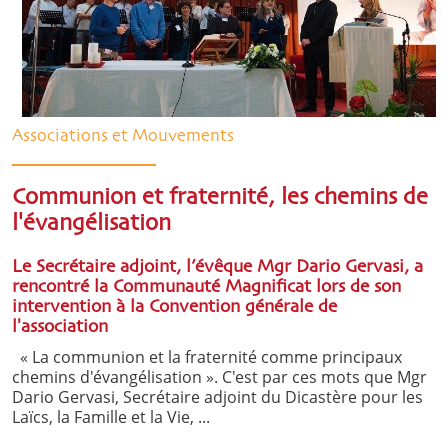
Associations et Mouvements
Communion et fraternité, les chemins de
l'évangélisation
Le Secrétaire adjoint, l’évêque Mgr Dario Gervasi, a
rencontré la Communauté Magnificat lors de son
intervention à la Convention générale de
l'association
« La communion et la fraternité comme principaux
chemins d'évangélisation ». C'est par ces mots que Mgr
Dario Gervasi, Secrétaire adjoint du Dicastère pour les
Laïcs, la Famille et la Vie, ...