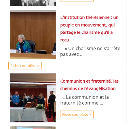
L'institution thérésienne : un
peuple en mouvement, qui
partage le charisme qu'il a
reçu
« Un charisme ne s'arrête
pas avec ...
Fiche complète >
Communion et fraternité, les
chemins de l'évangélisation
« La communion et la
fraternité comme ...
Fiche complète >