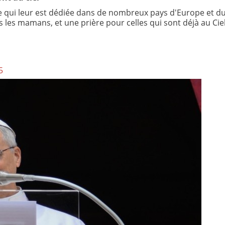
née qui leur est dédiée dans de nombreux pays d'Europe et d
 les mamans, et une prière pour celles qui sont déjà au Ciel
5