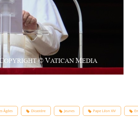
es Âgées
Dicastère
Jeunes
Pape Léon XIV
En