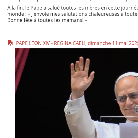
À la fin, le Pape a salué toutes les mères en cette jour
monde : « J’envoie mes salutations chaleureuses à toutes
Bonne fête à toutes les mamans! »
PAPE LÉON XIV - REGINA CAELI, dimanche 11 mai 202