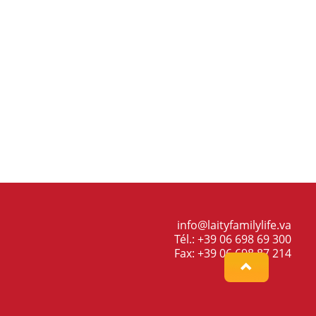
info@laityfamilylife.va
Tél.: +39 06 698 69 300
Fax: +39 06 698 87 214