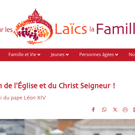
Famille et Vie
Jeunes
Personnes âgées
No
 de l'Église et du Christ Seigneur !
li du pape Léon XIV