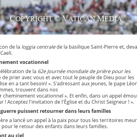
con de la
loggia centrale
de la basilique Saint-Pierre et, dev
Caeli.
minement vocationnel
 célébration de la
62e Journée mondiale de prière pour les
oie de prier avec vous et avec tout le peuple de Dieu pour les
glise en a tant besoin! ». S'adressant aux jeunes, le pape Léon
femmes, trouvent dans nos
r cheminement vocationnel ». Et enfin, dans un appel émo
 ! Acceptez l'invitation de l'Église et du Christ Seigneur ! ».
e guerre puissent retourner dans leurs familles
Père a lancé un appel à la paix pour tous les territoires meur
e pour le retour des enfants dans leurs familles.
nt au ciel