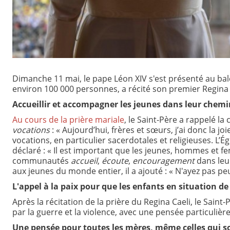
Dimanche 11 mai, le pape Léon XIV s'est présenté au bal
environ 100 000 personnes, a récité son premier Regina 
Accueillir et accompagner les jeunes dans leur che
Au cours de la prière mariale
, le Saint-Père a rappelé la
vocations
: « Aujourd’hui, frères et sœurs, j’ai donc la j
vocations, en particulier sacerdotales et religieuses. L’É
déclaré : « Il est important que les jeunes, hommes et 
communautés
accueil
,
écoute
,
encouragement
dans leu
aux jeunes du monde entier, il a ajouté : « N'ayez pas peur
L'appel à la paix pour que les enfants en situation d
Après la récitation de la prière du Regina Caeli, le Saint-
par la guerre et la violence, avec une pensée particulièr
Une pensée pour toutes les mères, même celles qui so