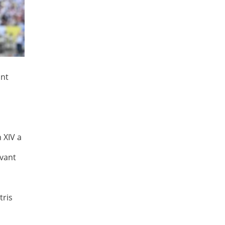
ant
 XIV a
uvant
tris