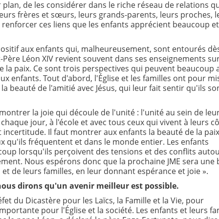
r plan, de les considérer dans le riche réseau de relations qu
leurs frères et sœurs, leurs grands-parents, leurs proches, l
t renforcer ces liens que les enfants apprécient beaucoup et
ositif aux enfants qui, malheureusement, sont entourés dès
-Père Léon XIV revient souvent dans ses enseignements sur
 de la paix. Ce sont trois perspectives qui peuvent beaucoup 
aux enfants. Tout d'abord, l'Église et les familles ont pour mi
a beauté de l'amitié avec Jésus, qui leur fait sentir qu'ils so
 montrer la joie qui découle de l'unité : l'unité au sein de leu
 chaque jour, à l'école et avec tous ceux qui vivent à leurs cô
 incertitude. Il faut montrer aux enfants la beauté de la paix
ux qu'ils fréquentent et dans le monde entier. Les enfants
oup lorsqu'ils perçoivent des tensions et des conflits auto
nement. Nous espérons donc que la prochaine JME sera une
et de leurs familles, en leur donnant espérance et joie ».
nous dirons qu'un avenir meilleur est possible.
éfet du Dicastère pour les Laïcs, la Famille et la Vie, pour
 importante pour l'Église et la société. Les enfants et leurs fa