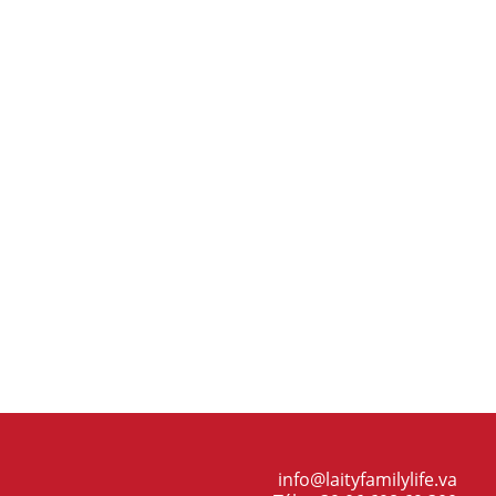
info@laityfamilylife.va