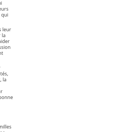
i
eurs
 qui
 leur
 la
aider
ssion
nt
r
tés,
, la
ur
 bonne
milles