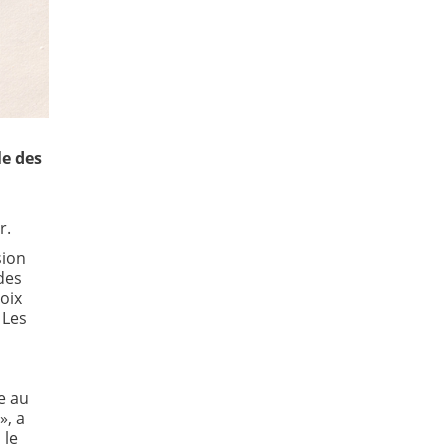
le des
r.
sion
des
voix
 Les
e au
», a
 le