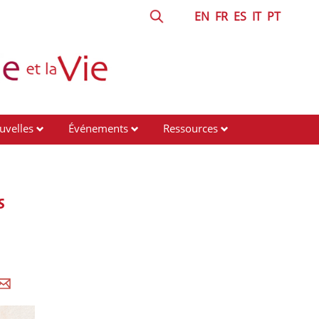
EN
FR
ES
IT
PT
uvelles
Événements
Ressources
s