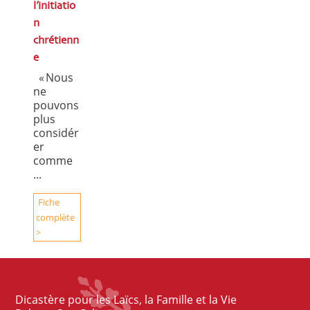
l’initiatio
n
chrétienn
e
« Nous
ne
pouvons
plus
considér
er
comme
...
Fiche
complète
>
Dicastère pour les Laïcs, la Famille et la Vie