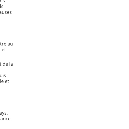
ons
ds
causes
ntré au
 et
t de la
dis
le et
ays.
rance.