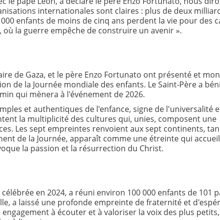
ec le pape Léon, a déclaré le père Enzo Fortunato, nous dir
isations internationales sont claires : plus de deux milliar
 000 enfants de moins de cinq ans perdent la vie pour des 
t, où la guerre empêche de construire un avenir ».
ginaire de Gaza, et le père Enzo Fortunato ont présenté et mo
tion de la Journée mondiale des enfants. Le Saint-Père a béni
hemin qui mènera à l'événement de 2026.
ples et authentiques de l'enfance, signe de l'universalité e
ntent la multiplicité des cultures qui, unies, composent une
ences. Les sept empreintes renvoient aux sept continents, tan
ent de la Journée, apparaît comme une étreinte qui accueil
oque la passion et la résurrection du Christ.
 célébrée en 2024, a réuni environ 100 000 enfants de 101 p
lle, a laissé une profonde empreinte de fraternité et d'espé
 engagement à écouter et à valoriser la voix des plus petits,