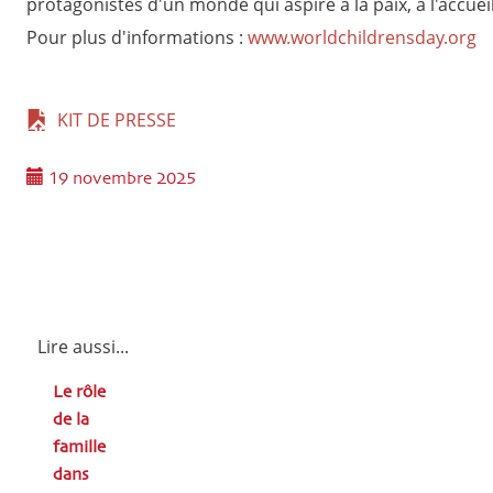
protagonistes d'un monde qui aspire à la paix, à l'accueil 
Pour plus d'informations :
www.worldchildrensday.org
KIT DE PRESSE
19 novembre 2025
Lire aussi...
Le rôle
de la
famille
dans