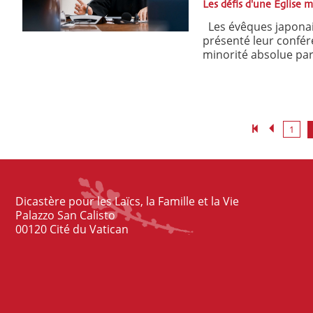
Les défis d'une Église m
Les évêques japonais
présenté leur confére
minorité absolue par 
1
Dicastère pour les Laïcs, la Famille et la Vie
Palazzo San Calisto
00120 Cité du Vatican