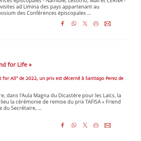
ces épiscopales - Namibie, Lesotho, Mali et CERNA -
 visites ad Limina des pays appartenant au
ium des Conférences épiscopales ...
nd for Life »
t for All” de 2022, un prix est décerné à Santiago Perez de
, dans l'Aula Magna du Dicastère pour les Laïcs, la
eu lieu la cérémonie de remise du prix TAFISA « Friend
e du Secrétaire, ...