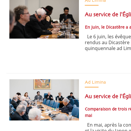
Ad Limina
Au service de l'Égl
En juin, le Dicastère a 
Le 6 juin, les évêqu
rendus au Dicastère po
quinquennale ad Limina
Ad Limina
Au service de l'Ég
Comparaison de trois r
mai
En mai, après la con
et la visite du Japon