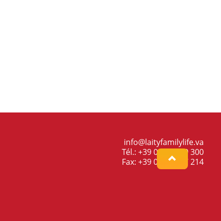
info@laityfamilylife.va
Tél.: +39 06 698 69 300
Fax: +39 06 698 87 214