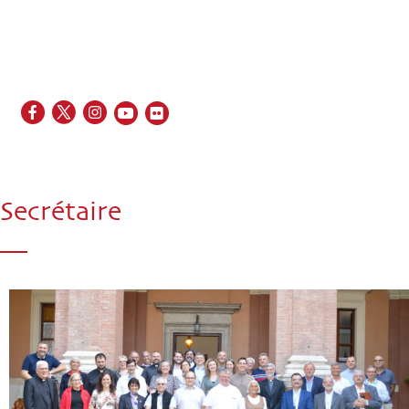
EN
FR
ES
IT
PT
Secrétaire