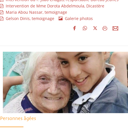
Intervention de Mme Dorota Abdelmoula, Dicastère
Maria Abou Nassar, temoignage
Gelson Dinis, temoignage
Galerie photos
Personnes âgées