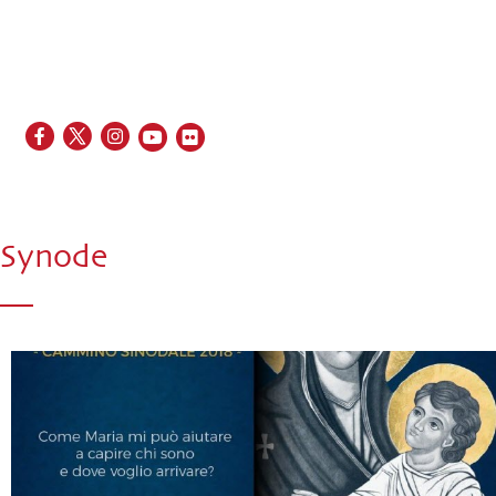
EN
FR
ES
IT
PT
Synode