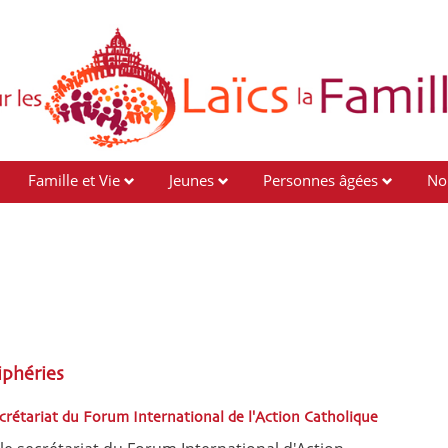
Famille et Vie
Jeunes
Personnes âgées
No
iphéries
ecrétariat du Forum International de l'Action Catholique