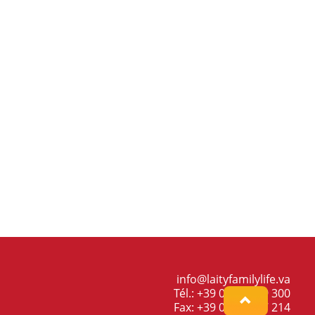
info@laityfamilylife.va
Tél.: +39 06 698 69 300
Fax: +39 06 698 87 214