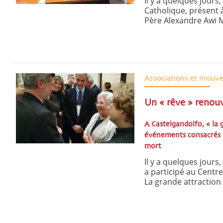
Il y a quelques jours
Catholique, présent 
Père Alexandre Awi Me
Associations et mouv
Un « rêve » renou
A Castelgandolfo, « la 
événements consacrés à
mort
Il y a quelques jours
a participé au Centr
La grande attraction