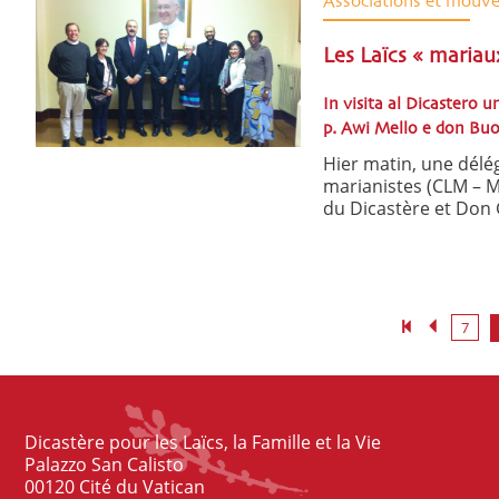
Associations et mouv
Les Laïcs « mariau
In visita al Dicastero 
p. Awi Mello e don B
Hier matin, une dél
marianistes (CLM – ML
du Dicastère et Don 
7
Dicastère pour les Laïcs, la Famille et la Vie
Palazzo San Calisto
00120 Cité du Vatican