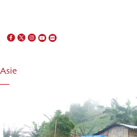
EN
FR
ES
IT
PT
Asie