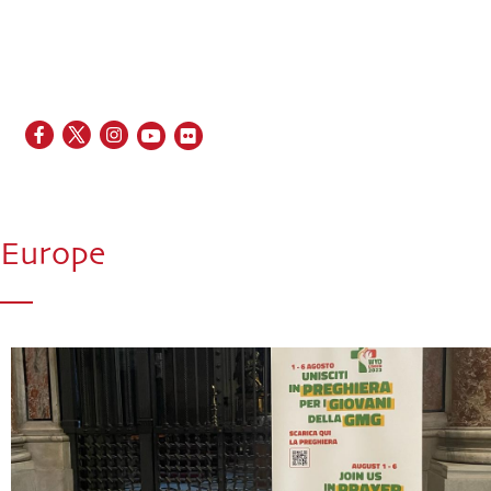
EN
FR
ES
IT
PT
Europe