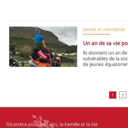
Jeunes et volontariat
Un an de sa vie po
Ils donnent un an de
vulnérables de la soc
de jeunes équatoriens
1
2
Dicastère pour les Laïcs, la Famille et la Vie