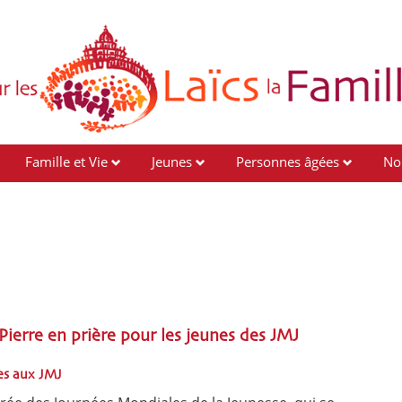
Famille et Vie
Jeunes
Personnes âgées
No
-Pierre en prière pour les jeunes des JMJ
nes aux JMJ