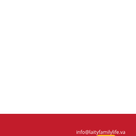
info@laityfamilylife.va