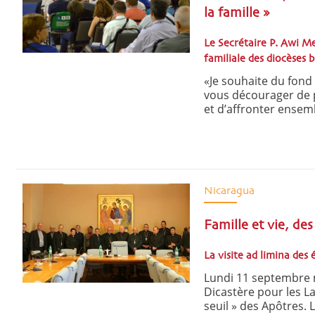
la famille »
Le Secrétaire P. Awi Me
familiale des diocèses b
«Je souhaite du fond
vous décourager de p
et d’affronter ensem
Nicaragua
Famille et vie, de
La visite ad limina des
Lundi 11 septembre m
Dicastère pour les Laï
seuil » des Apôtres. L