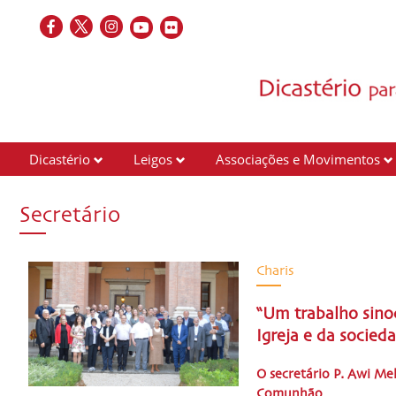
Dicastério
Leigos
Associações e Movimentos
Secretário
Charis
“Um trabalho sinod
Igreja e da socied
O secretário P. Awi Me
Comunhão