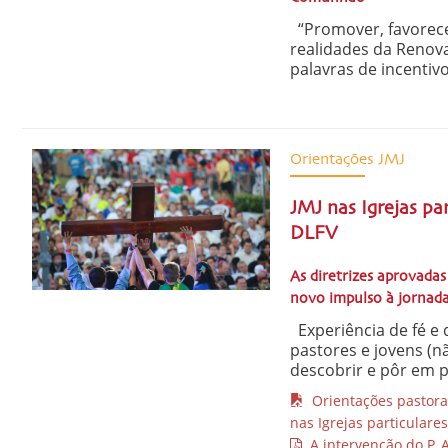
“Promover, favorece
realidades da Renova
palavras de incentivo,
Orientações JMJ
JMJ nas Igrejas pa
DLFV
As diretrizes aprovada
novo impulso à jornada
Experiência de fé e 
pastores e jovens (nã
descobrir e pôr em p
Orientações pastorai
nas Igrejas particulares
A intervenção do P. A