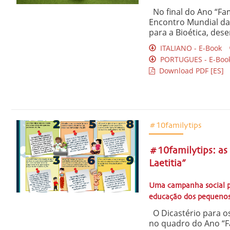
No final do Ano “Fam
Encontro Mundial das 
para a Bioética, des
ITALIANO - E-Book
PORTUGUES - E-Boo
Download PDF [ES]
#10familytips
#10familytips: as
Laetitia”
Uma campanha social pa
educação dos pequenos
O Dicastério para os 
no quadro do Ano “Fa