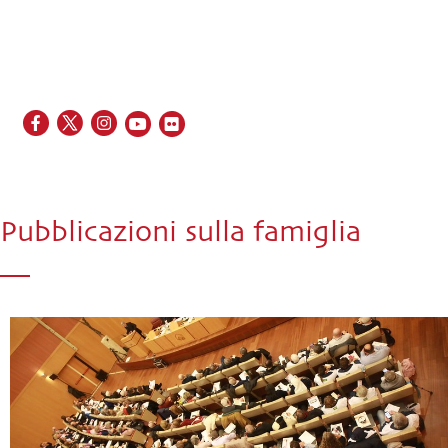
EN
FR
ES
IT
PT
Pubblicazioni sulla famiglia