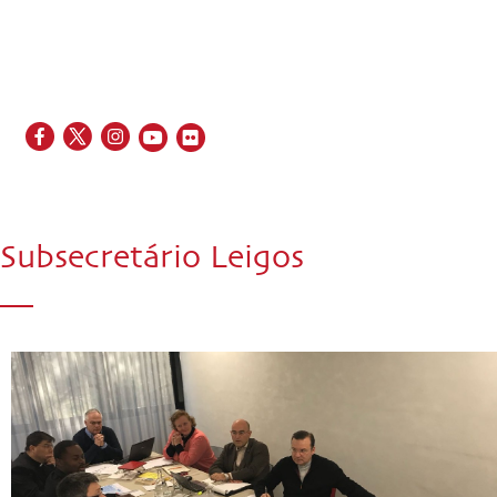
EN
FR
ES
IT
PT
Subsecretário Leigos