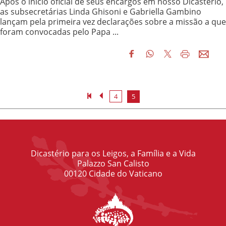
Após o início oficial de seus encargos em nosso Dicastério,
as subsecretárias Linda Ghisoni e Gabriella Gambino
lançam pela primeira vez declarações sobre a missão a que
foram convocadas pelo Papa ...
4
5
Dicastério para os Leigos, a Família e a Vida
Palazzo San Calisto
00120 Cidade do Vaticano