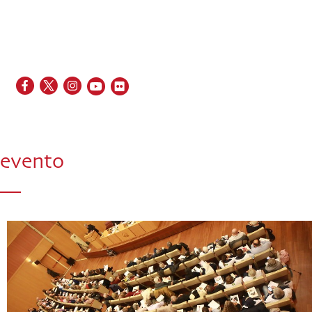
EN
FR
ES
IT
PT
evento