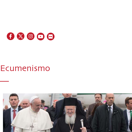
EN
FR
ES
IT
PT
Ecumenismo