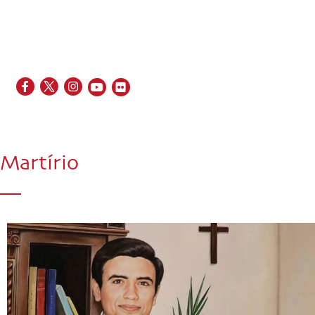
EN
FR
ES
IT
PT
Martírio