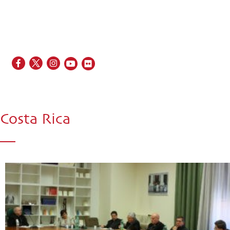
EN
FR
ES
IT
PT
Costa Rica