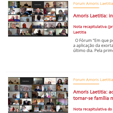
Forum Amoris Laetiti
Amoris Laetitia: in
Nota recapitulativa (p
Laetitia
O Fórum “Em que pon
a aplicação da exort
último dia. Pela prim
Forum Amoris Laetiti
Amoris Laetitia: ac
tornar-se família 
Nota recapitulativa do