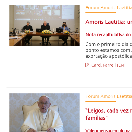
Forum Amoris Laetiti
Amoris Laetitia: u
Nota recapitulativa do
Com o primeiro dia d
ponto estamos com Am
exortação apostólica
Card. Farrell [EN]
Fórum Amoris Laetiti
“Leigos, cada vez
famílias”
Videomensagem do papa