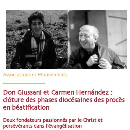
Associations et Mouvements
Don Giussani et Carmen Hernández :
clôture des phases diocésaines des procès
en béatification
Deux fondateurs passionnés par le Christ et
persévérants dans l’évangélisation