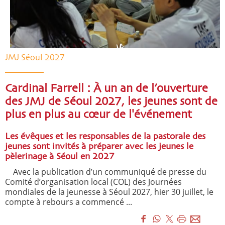
JMJ Séoul 2027
Cardinal Farrell : À un an de l’ouverture
des JMJ de Séoul 2027, les jeunes sont de
plus en plus au cœur de l'événement
Les évêques et les responsables de la pastorale des
jeunes sont invités à préparer avec les jeunes le
pèlerinage à Séoul en 2027
Avec la publication d’un communiqué de presse du
Comité d’organisation local (COL) des Journées
mondiales de la jeunesse à Séoul 2027, hier 30 juillet, le
compte à rebours a commencé ...