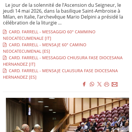
Le jour de la solennité de l’Ascension du Seigneur, le
jeudi 14 mai 2026, dans la basilique Saint-Ambroise à
Milan, en Italie, l’archevêque Mario Delpini a présidé la
célébration de la liturgie ...
CARD. FARRELL - MESSAGGIO 60° CAMMINO
NEOCATECUMENALE [IT]
CARD. FARRELL - MENSAJE 60° CAMINO
NEOCATECUMENAL [ES]
CARD. FARRELL - MESSAGGIO CHIUSURA FASE DIOCESANA
HERNANDEZ [IT]
CARD. FARRELL - MENSAJE CLAUSURA FASE DIOCESANA
HERNANDEZ [ES]