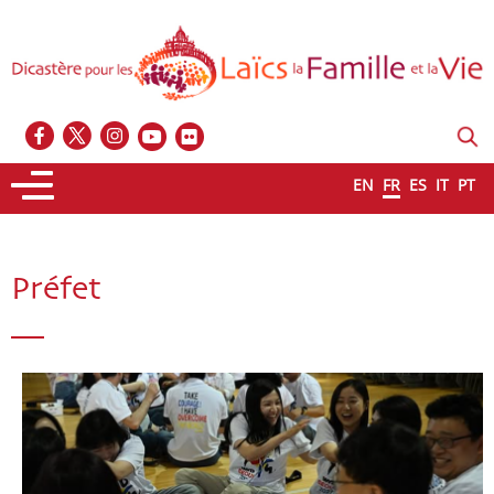
EN
FR
ES
IT
PT
Préfet