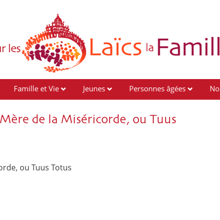
Famille et Vie
Jeunes
Personnes âgées
No
Mère de la Miséricorde, ou Tuus
orde, ou Tuus Totus