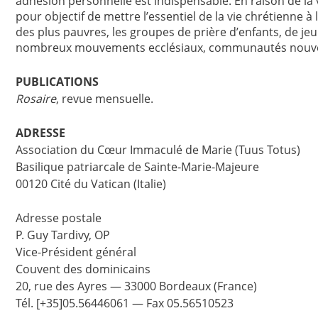
adhésion personnelle est indispensable. En raison de la v
pour objectif de mettre l’essentiel de la vie chrétienne à 
des plus pauvres, les groupes de prière d’enfants, de je
nombreux mouvements ecclésiaux, communautés nouvelle
PUBLICATIONS
Rosaire
, revue mensuelle.
ADRESSE
Association du Cœur Immaculé de Marie (Tuus Totus)
Basilique patriarcale de Sainte-Marie-Majeure
00120 Cité du Vatican (Italie)
Adresse postale
P. Guy Tardivy, OP
Vice-Président général
Couvent des dominicains
20, rue des Ayres — 33000 Bordeaux (France)
Tél. [+35]05.56446061 — Fax 05.56510523