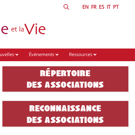
EN
FR
ES
IT
PT
uvelles
Événements
Ressources