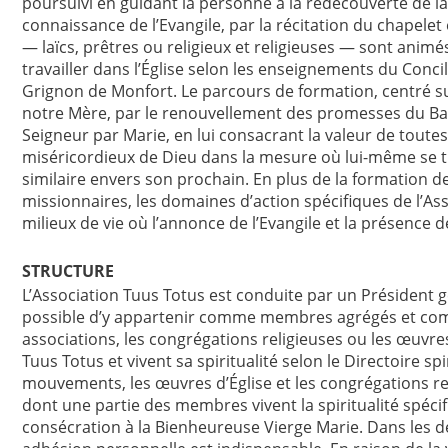
poursuivi en guidant la personne à la redécouverte de la
connaissance de l’Evangile, par la récitation du chapele
— laïcs, prêtres ou religieux et religieuses — sont animé
travailler dans l’Église selon les enseignements du Concile
Grignon de Monfort. Le parcours de formation, centré sur
notre Mère, par le renouvellement des promesses du B
Seigneur par Marie, en lui consacrant la valeur de toutes
miséricordieux de Dieu dans la mesure où lui-même se t
similaire envers son prochain. En plus de la formation 
missionnaires, les domaines d’action spécifiques de l’Ass
milieux de vie où l’annonce de l’Evangile et la présence de
STRUCTURE
L’Association Tuus Totus est conduite par un Président gé
possible d’y appartenir comme membres agrégés et c
associations, les congrégations religieuses ou les œuvre
Tuus Totus et vivent sa spiritualité selon le Directoire sp
mouvements, les œuvres d’Église et les congrégations r
dont une partie des membres vivent la spiritualité spécifi
consécration à la Bienheureuse Vierge Marie. Dans les d