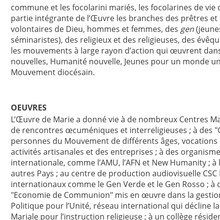
commune et les focolarini mariés, les focolarines de vi
partie intégrante de l’Œuvre les branches des prêtres et 
volontaires de Dieu, hommes et femmes, des
gen
(jeune
séminaristes), des religieux et des religieuses, des évêq
les mouvements à large rayon d’action qui œuvrent dans d
nouvelles, Humanité nouvelle, Jeunes pour un monde uni,
Mouvement diocésain.
OEUVRES
L’Œuvre de Marie a donné vie à de nombreux Centres Maria
de rencontres œcuméniques et interreligieuses ; à des "Ci
personnes du Mouvement de différents âges, vocations e
activités artisanales et des entreprises ; à des organ
internationale, comme l’AMU, l’AFN et New Humanity ; à la
autres Pays ; au centre de production audiovisuelle CS
internationaux comme le Gen Verde et le Gen Rosso ; à d
"Economie de Communion" mis en œuvre dans la gestion
Politique pour l’Unité, réseau international qui décline la 
Mariale pour l’instruction religieuse ; à un collège rési