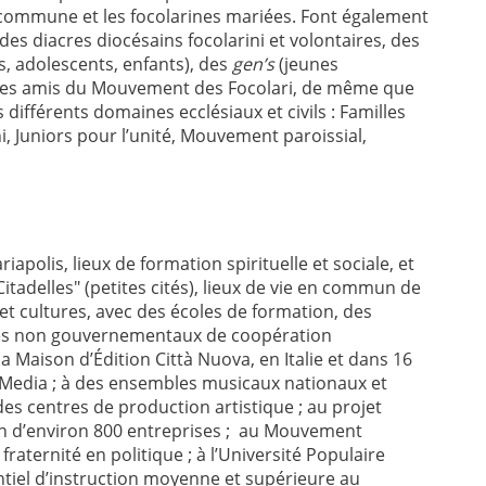
e commune et les focolarines mariées. Font également
des diacres diocésains focolarini et volontaires, des
s, adolescents, enfants), des
gen’s
(jeunes
ues amis du
Mouvement des Focolari, de même que
ifférents domaines ecclésiaux et civils : Familles
 Juniors pour l’unité, Mouvement paroissial,
polis, lieux de formation spirituelle et sociale, et
tadelles" (petites cités), lieux de vie en commun de
t cultures, avec des écoles de formation, des
ismes non gouvernementaux de coopération
 Maison d’Édition Città Nuova, en Italie et dans 16
C Media ; à des ensembles musicaux nationaux et
es centres de production artistique ; au projet
 d’environ 800 entreprises ; au Mouvement
fraternité en politique ;
à l’Université Populaire
dentiel d’instruction moyenne et supérieure au