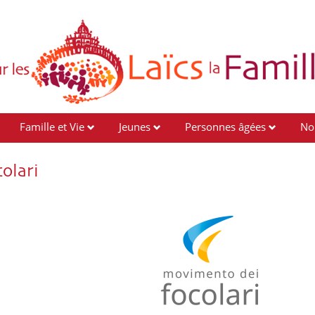
Famille et Vie
Jeunes
Personnes âgées
No
olari