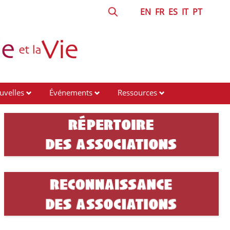
EN
FR
ES
IT
PT
uvelles
Événements
Ressources