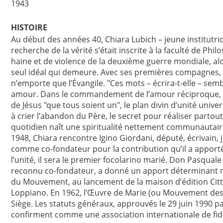
1943
HISTOIRE
Au début des années 40, Chiara Lubich – jeune institutrice
recherche de la vérité s’était inscrite à la faculté de Phi
haine et de violence de la deuxième guerre mondiale, al
seul idéal qui demeure. Avec ses premières compagnes, 
n’emporte que l’Évangile. "Ces mots – écrira-t-elle – semb
amour. Dans le commandement de l’amour réciproque, ell
de Jésus "que tous soient un", le plan divin d’unité univers
à crier l’abandon du Père, le secret pour réaliser partout
quotidien naît une spiritualité nettement communautair
1948, Chiara rencontre Igino Giordani, député, écrivain
comme co-fondateur pour la contribution qu’il a apportée 
l’unité, il sera le premier focolarino marié. Don Pasqual
reconnu co-fondateur, a donné un apport déterminant 
du Mouvement, au lancement de la maison d’édition Città 
Loppiano. En 1962, l’Œuvre de Marie (ou Mouvement des 
Siège. Les statuts généraux, approuvés le 29 juin 1990 par 
confirment comme une association internationale de fid