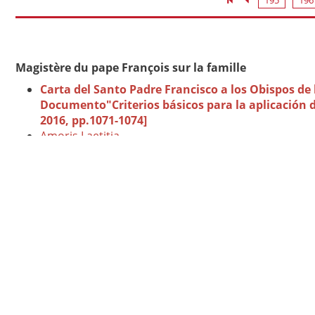
195
196
Magistère du pape François sur la famille
Carta del Santo Padre Francisco a los Obispos de
Documento"Criterios básicos para la aplicación de
2016, pp.1071-1074]
Amoris Laetitia
Mitis Iudex Dominus Iesus
Mitis et Misericors Iesus
Rescrit sur la mise en application et l'observance 
Magistère du pape François sur la vie
Lettre apostolique
Misericordia et misera
en conclu
novembre 2016
Exhortation apostolique sur l'amour dans la famille