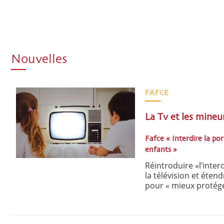
Nouvelles
FAFCE
La Tv et les mineu
Fafce « Interdire la po
enfants »
Réintroduire «l’inter
la télévision et éten
pour « mieux protége