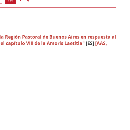
197
 la Región Pastoral de Buenos Aires en respuesta al
l capítulo VIII de la Amoris Laetitia"
[ES]
[AAS,
de la nouvelle normative du procès matrimonial
sion du Jubilé extraordinaire de la Miséricorde, 20
Amoris laetitia
, 19 mars 2016