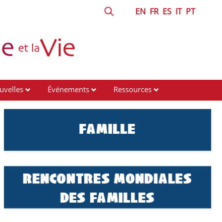
EN
FR
ES
IT
PT
uvelles
Événements
Ressources