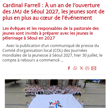
Cardinal Farrell : À un an de l’ouverture
des JMJ de Séoul 2027, les jeunes sont de
plus en plus au cœur de l'événement
Les évêques et les responsables de la pastorale des
jeunes sont invités à préparer avec les jeunes le
pèlerinage à Séoul en 2027
Avec la publication d’un communiqué de presse du
Comité d’organisation local (COL) des Journées
mondiales de la jeunesse à Séoul 2027, hier 30 juillet, le
compte à rebours a commencé ...