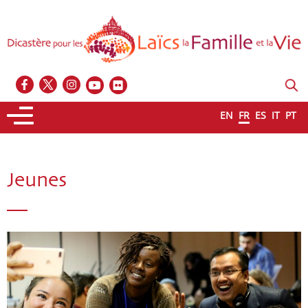
EN
FR
ES
IT
PT
Jeunes