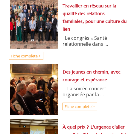
Travailler en réseau sur la
qualité des relations
familiales, pour une culture du
lien
Le congrès « Santé
relationnelle dans ...
Fiche complète >
Des jeunes en chemin, avec
courage et espérance
La soirée concert
organisée par la ...
Fiche complète >
À quel prix ? L'urgence d'aller