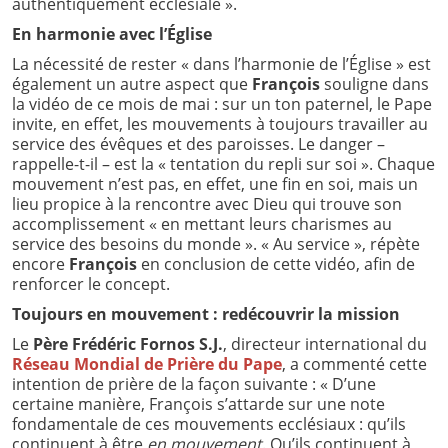
authentiquement ecclésiale ».
En harmonie avec l’Église
La nécessité de rester « dans l’harmonie de l’Église » est
également un autre aspect que
François
souligne dans
la vidéo de ce mois de mai : sur un ton paternel, le Pape
invite, en effet, les mouvements à toujours travailler au
service des évêques et des paroisses. Le danger –
rappelle-t-il – est la « tentation du repli sur soi ». Chaque
mouvement n’est pas, en effet, une fin en soi, mais un
lieu propice à la rencontre avec Dieu qui trouve son
accomplissement « en mettant leurs charismes au
service des besoins du monde ». « Au service », répète
encore
François
en conclusion de cette vidéo, afin de
renforcer le concept.
Toujours en mouvement : redécouvrir la mission
Le
Père Frédéric Fornos S.J.
, directeur international du
Réseau Mondial de Prière du Pape
, a commenté cette
intention de prière de la façon suivante : « D’une
certaine manière, François s’attarde sur une note
fondamentale de ces mouvements ecclésiaux : qu’ils
continuent à être
en mouvement
. Qu’ils continuent à