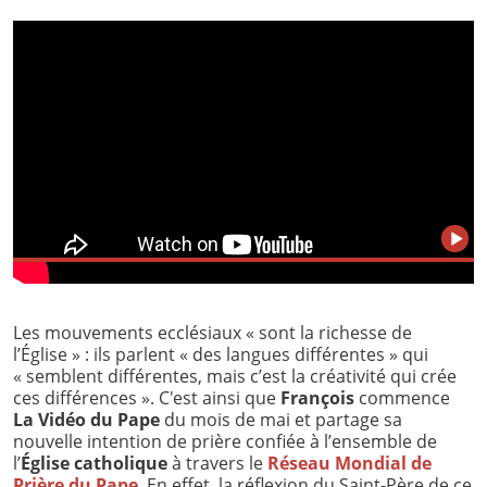
Les mouvements ecclésiaux « sont la richesse de
l’Église » : ils parlent « des langues différentes » qui
« semblent différentes, mais c’est la créativité qui crée
ces différences ». C'est ainsi que
François
commence
La Vidéo du Pape
du mois de mai et partage sa
nouvelle intention de prière confiée à l’ensemble de
l’
Église catholique
à travers le
Réseau Mondial de
Prière du Pape
. En effet, la réflexion du Saint-Père de ce