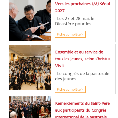
Vers les prochaines JMJ Séoul
2027
Les 27 et 28 mai, le
Dicastère pour les ...
Fiche complète >
Ensemble et au service de
tous les jeunes, selon Christus
Vivit
Le congrès de la pastorale
des jeunes ...
Fiche complète >
Remerciements du Saint-Père
aux participants du Congrès
international de la pastorale