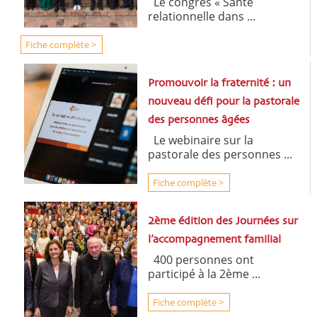
Le congrès « Santé
relationnelle dans ...
Fiche complète >
Promouvoir la fraternité : un
nouveau défi pour la pastorale
des personnes âgées
Le webinaire sur la
pastorale des personnes ...
Fiche complète >
2ème édition des Journées sur
l’accompagnement familial
400 personnes ont
participé à la 2ème ...
Fiche complète >