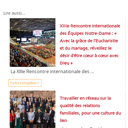
Lire aussi...
XIIIe Rencontre internationale
des Équipes Notre-Dame : «
Avec la grâce de l'Eucharistie
et du mariage, réveillez le
désir d'être cœur à cœur avec
Dieu »
La XIIIe Rencontre internationale des ...
Fiche complète >
Travailler en réseau sur la
qualité des relations
familiales, pour une culture du
lien