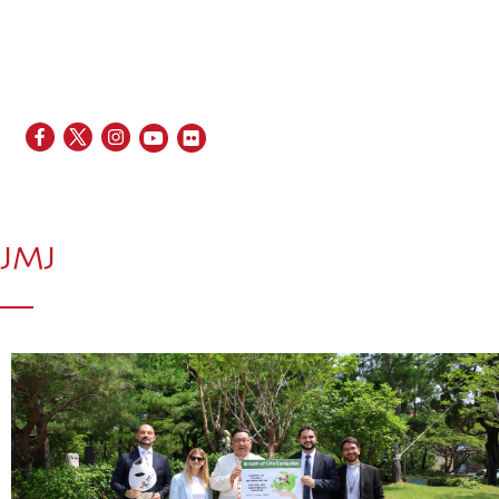
EN
FR
ES
IT
PT
JMJ