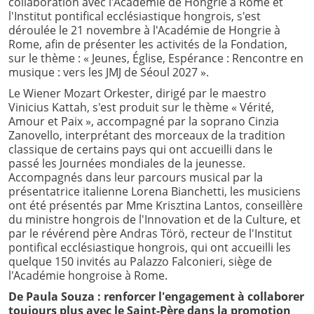
collaboration avec l'Académie de Hongrie à Rome et
l'Institut pontifical ecclésiastique hongrois, s'est
déroulée le 21 novembre à l'Académie de Hongrie à
Rome, afin de présenter les activités de la Fondation,
sur le thème : « Jeunes, Église, Espérance : Rencontre en
musique : vers les JMJ de Séoul 2027 ».
Le Wiener Mozart Orkester, dirigé par le maestro
Vinicius Kattah, s'est produit sur le thème « Vérité,
Amour et Paix », accompagné par la soprano Cinzia
Zanovello, interprétant des morceaux de la tradition
classique de certains pays qui ont accueilli dans le
passé les Journées mondiales de la jeunesse.
Accompagnés dans leur parcours musical par la
présentatrice italienne Lorena Bianchetti, les musiciens
ont été présentés par Mme Krisztina Lantos, conseillère
du ministre hongrois de l'Innovation et de la Culture, et
par le révérend père Andras Törö, recteur de l'Institut
pontifical ecclésiastique hongrois, qui ont accueilli les
quelque 150 invités au Palazzo Falconieri, siège de
l'Académie hongroise à Rome.
De Paula Souza : renforcer l'engagement à collaborer
toujours plus avec le Saint-Père dans la promotion