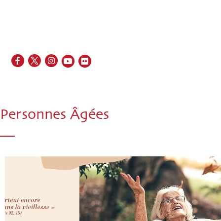
EN
FR
ES
IT
PT
Personnes Âgées