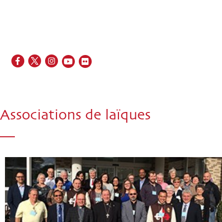
EN
FR
ES
IT
PT
Associations de laïques