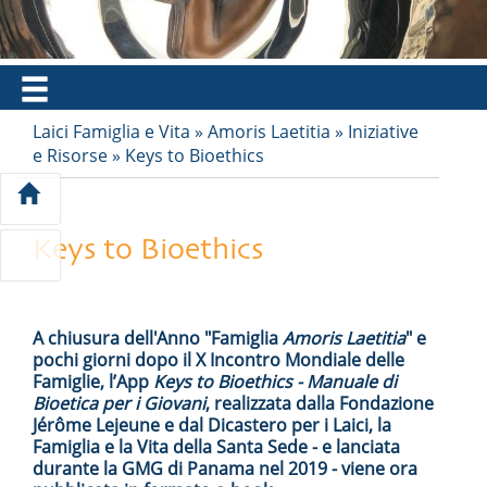
EN
FR
ES
IT
PT
Laici Famiglia e Vita
»
Amoris Laetitia
»
Iniziative
e Risorse
»
Keys to Bioethics
Keys to Bioethics
A chiusura dell'Anno "Famiglia
Amoris Laetitia
" e
pochi giorni dopo il X Incontro Mondiale delle
Famiglie, l’App
Keys to Bioethics -
Manuale di
Bioetica per i Giovani
, realizzata dalla Fondazione
Jérôme Lejeune e dal Dicastero per i Laici, la
Famiglia e la Vita della Santa Sede - e lanciata
durante la GMG di Panama nel 2019 - viene ora