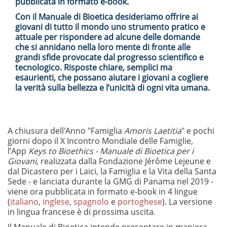
pubblicata in formato e-book.
Con il Manuale di Bioetica desideriamo offrire ai
giovani di tutto il mondo uno strumento pratico e
attuale per rispondere ad alcune delle domande
che si annidano nella loro mente di fronte alle
grandi sfide provocate dal progresso scientifico e
tecnologico. Risposte chiare, semplici ma
esaurienti, che possano aiutare i giovani a cogliere
la verità sulla bellezza e l’unicità di ogni vita umana.
A chiusura dell'Anno "Famiglia
Amoris Laetitia
" e pochi
giorni dopo il X Incontro Mondiale delle Famiglie,
l’App
Keys to Bioethics -
Manuale di Bioetica per i
Giovani
, realizzata dalla Fondazione Jérôme Lejeune e
dal Dicastero per i Laici, la Famiglia e la Vita della Santa
Sede - e lanciata durante la GMG di Panama nel 2019 -
viene ora pubblicata in formato e-book in 4 lingue
(
italiano
,
inglese
,
spagnolo
e
portoghese
). La versione
in lingua francese è di prossima uscita.
Il Manuale di Bioetica intende presentare in maniera