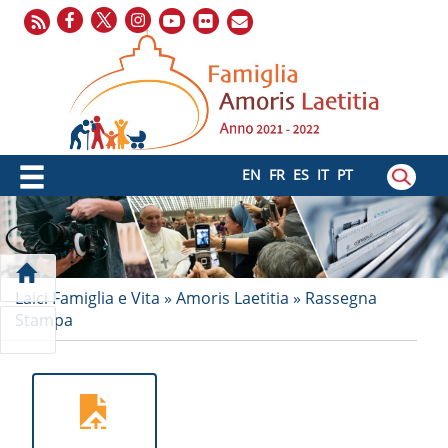
EN
FR
ES
IT
PT
Laici Famiglia e Vita
»
Amoris Laetitia
»
Rassegna
Stampa