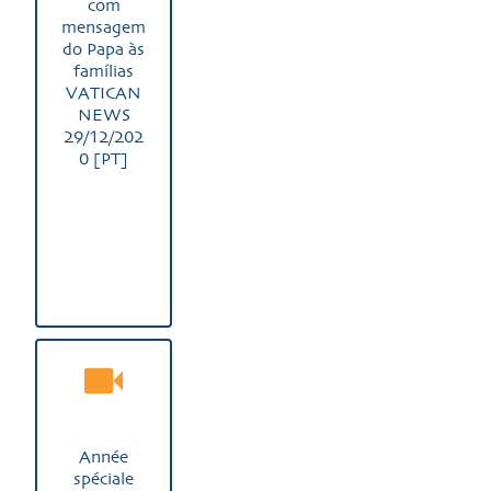
com
mensagem
do Papa às
famílias
VATICAN
NEWS
29/12/202
0 [PT]
Année
spéciale