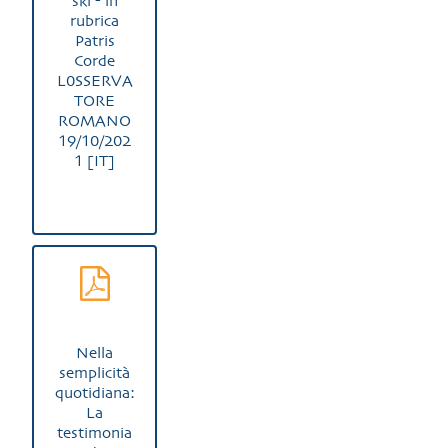
ski - in
rubrica
Patris
Corde
L0SSERVA
TORE
ROMANO
19/10/202
1 [IT]
Nella
semplicità
quotidiana:
La
testimonia