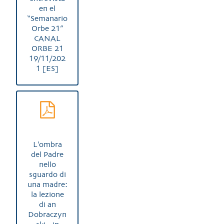
en el
“Semanario
Orbe 21”
CANAL
ORBE 21
19/11/202
1 [ES]
L'ombra
del Padre
nello
sguardo di
una madre:
la lezione
di an
Dobraczyn