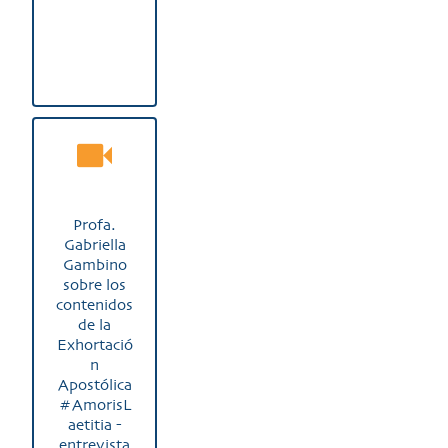
Profa.
Gabriella
Gambino
sobre los
contenidos
de la
Exhortació
n
Apostólica
#AmorisL
aetitia -
entrevista