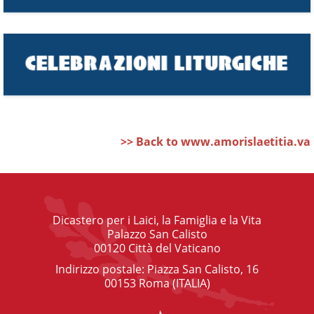
>> Back to www.amorislaetitia.va
Dicastero per i Laici, la Famiglia e la Vita
Palazzo San Calisto
00120 Città del Vaticano
Indirizzo postale: Piazza San Calisto, 16
00153 Roma (ITALIA)