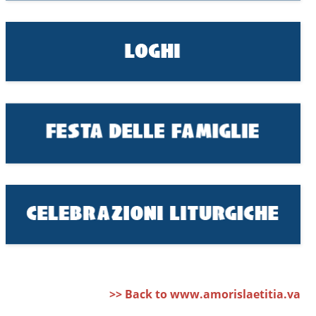
>> Back to www.amorislaetitia.va