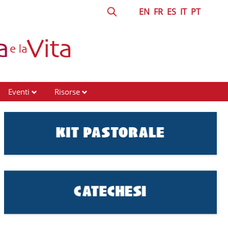
EN
FR
ES
IT
PT
Eventi
Risorse