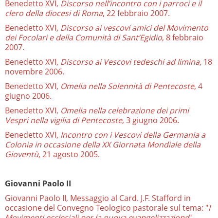
Benedetto XVI,
Discorso nell’incontro con i parroci e il
clero della diocesi di Roma
, 22 febbraio 2007.
Benedetto XVI,
Discorso ai vescovi amici del Movimento
dei Focolari e della Comunità di Sant’Egidio
, 8 febbraio
2007.
Benedetto XVI,
Discorso ai Vescovi tedeschi ad limina
, 18
novembre 2006.
Benedetto XVI,
Omelia nella Solennità di Pentecoste
, 4
giugno 2006.
Benedetto XVI,
Omelia nella celebrazione dei primi
Vespri nella vigilia di Pentecoste
,
3 giugno 2006.
Benedetto XVI,
Incontro con i Vescovi della Germania a
Colonia in occasione della XX Giornata Mondiale della
Gioventù
, 21 agosto 2005.
Giovanni Paolo II
Giovanni Paolo II, Messaggio al Card. J.F. Stafford in
occasione del Convegno Teologico pastorale sul tema: "
I
Movimenti ecclesiali per la nuova evangelizzazione
",