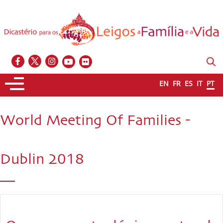
EN
FR
ES
IT
PT
World Meeting Of Families -
Dublin 2018